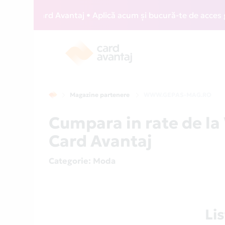
IZZ Card Avantaj • Aplică acum și bucură-te de acces gratui
Magazine partenere
WWW.GEPAS-MAG.RO
Cumpara in rate de 
Card Avantaj
Categorie
: Moda
Li