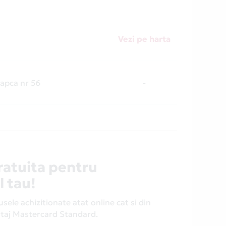
Vezi pe harta
apca nr 56
-
ratuita pentru
l tau!
ele achizitionate atat online cat si din
antaj Mastercard Standard.