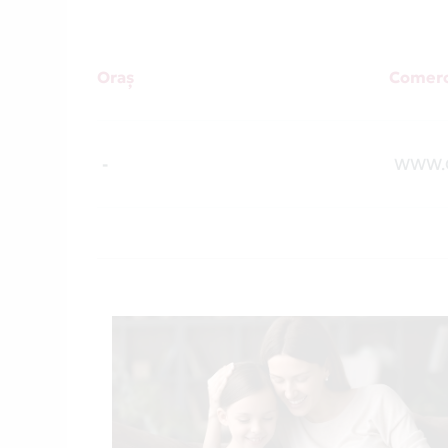
Oraș
Comerc
-
WWW.