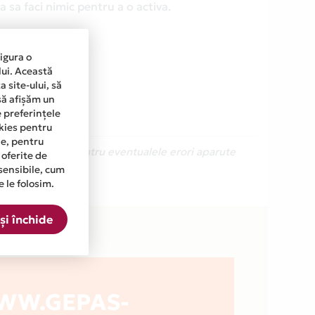
 sa faci nimic pentru a o activa.
sigura o
lui. Această
 site-ului, să
să afișăm un
e preferințele
okies pentru
ine, pentru
Ne cerem scuze pentru eventualele erori aparute
 oferite de
sensibile, cum
e le folosim.
ta.
și închide
WW.GEPAS-