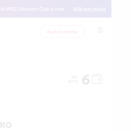
ZZ Discount Club și rezervări la preț redus
Află mai multe
• Zboară 
Aplică online
Toggle
navigation
6
NR.
RATE
.RO