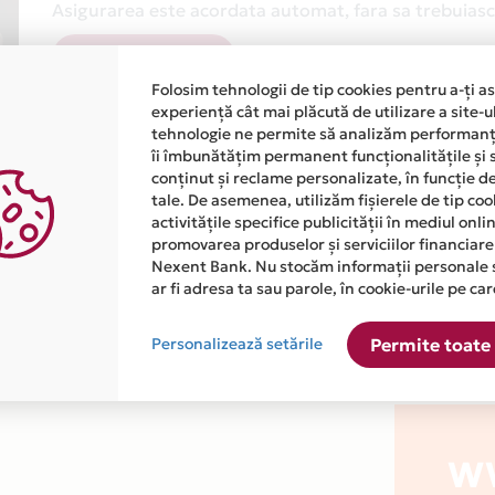
Asigurarea este acordata automat, fara sa trebuiasca
Afla mai multe
Folosim tehnologii de tip cookies pentru a-ți a
experiență cât mai plăcută de utilizare a site-u
tehnologie ne permite să analizăm performanța
îi îmbunătățim permanent funcționalitățile și 
conținut și reclame personalizate, în funcție d
tale. De asemenea, utilizăm fișierele de tip co
activitățile specifice publicității în mediul onl
atiile primite de la fiecare comerciant partener Card Avantaj. 
promovarea produselor și serviciilor financiare
Nexent Bank. Nu stocăm informații personale 
ar fi adresa ta sau parole, în cookie-urile pe car
este disponibila in magazinul online WWW.GEPAS-MAG.RO din lis
Personalizează setările
Permite toate 
W