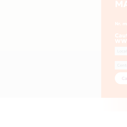
M
Nr. 
Cau
WW
Ca