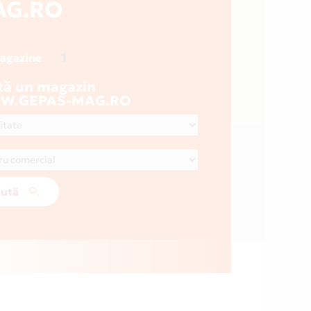
AG.RO
1
magazine
tă un magazin
W.GEPAS-MAG.RO
ută