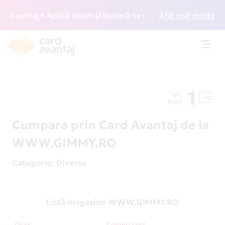
vantaj • Aplică acum și bucură-te de acces gratuit la loun
Află mai multe
Toggl
navig
1
NR.
RATE
Cumpara prin Card Avantaj de la
WWW.GIMMY.RO
Categorie
: Diverse
Listă magazine WWW.GIMMY.RO
Oraș
Comerciant