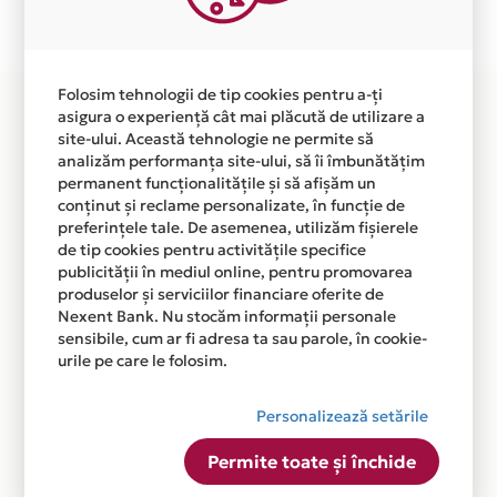
disponibila in magazinul online WWW.GIMMY.RO din
lista.
Folosim tehnologii de tip cookies pentru a-ți
asigura o experiență cât mai plăcută de utilizare a
site-ului. Această tehnologie ne permite să
analizăm performanța site-ului, să îi îmbunătățim
permanent funcționalitățile și să afișăm un
conținut și reclame personalizate, în funcție de
preferințele tale. De asemenea, utilizăm fișierele
de tip cookies pentru activitățile specifice
publicității în mediul online, pentru promovarea
produselor și serviciilor financiare oferite de
Nexent Bank. Nu stocăm informații personale
sensibile, cum ar fi adresa ta sau parole, în cookie-
urile pe care le folosim.
Personalizează setările
Permite toate și închide