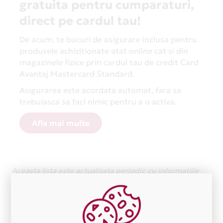
gratuita pentru cumparaturi,
direct pe cardul tau!
De acum, te bucuri de asigurare inclusa pentru
produsele achizitionate atat online cat si din
magazinele fizice prin cardul tau de credit Card
Avantaj Mastercard Standard.
Asigurarea este acordata automat, fara sa
trebuiasca sa faci nimic pentru a o activa.
Afla mai multe
Aceasta lista este actualizata periodic cu informatiile
primite de la fiecare comerciant partener Card Avantaj.
Ne cerem scuze pentru eventualele erori aparute
independent de vointa noastra.
Plata in 1 rate fara dobanda prin Card Avantaj este