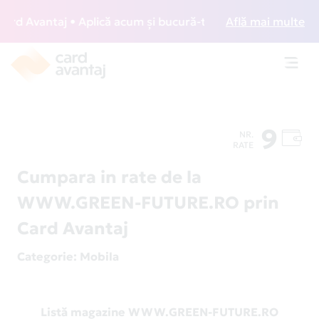
d Avantaj • Aplică acum și bucură-te de acces gratuit la lo
Află mai multe
Toggl
navig
9
NR.
RATE
Cumpara in rate de la
WWW.GREEN-FUTURE.RO prin
Card Avantaj
Categorie
: Mobila
Listă magazine WWW.GREEN-FUTURE.RO