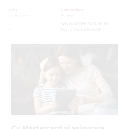
Oraș
Comerciant
Centru comercial
Adresa
-
WWW.GREEN-FUTURE.RO
-
-
Loc. Ortisoara Nr 282B
Cu Mastercard ai asigurare