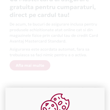
gratuita pentru cumparaturi,
direct pe cardul tau!
De acum, te bucuri de asigurare inclusa pentru
produsele achizitionate atat online cat si din
magazinele fizice prin cardul tau de credit Card
Avantaj Mastercard Standard.
Asigurarea este acordata automat, fara sa
trebuiasca sa faci nimic pentru a o activa.
Afla mai multe
Aceasta lista este actualizata periodic cu informatiile
primite de la fiecare comerciant partener Card Avantaj.
Ne cerem scuze pentru eventualele erori aparute
independent de vointa noastra.