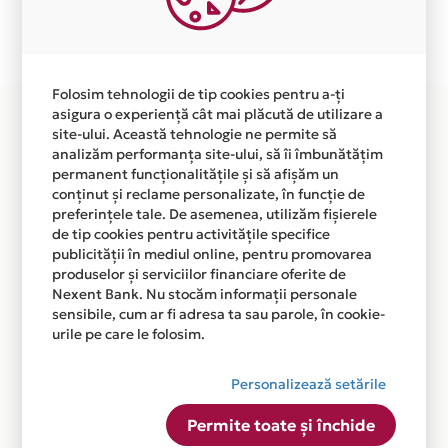
Plata in 9 rate fara dobanda prin Card Avantaj este
disponibila in magazinul online WWW.GREEN-
FUTURE.RO din lista.
Folosim tehnologii de tip cookies pentru a-ți
asigura o experiență cât mai plăcută de utilizare a
site-ului. Această tehnologie ne permite să
analizăm performanța site-ului, să îi îmbunătățim
permanent funcționalitățile și să afișăm un
conținut și reclame personalizate, în funcție de
preferințele tale. De asemenea, utilizăm fișierele
de tip cookies pentru activitățile specifice
publicității în mediul online, pentru promovarea
produselor și serviciilor financiare oferite de
Nexent Bank. Nu stocăm informații personale
sensibile, cum ar fi adresa ta sau parole, în cookie-
urile pe care le folosim.
Personalizează setările
Permite toate și închide