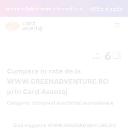
vantaj • Aplică acum și bucură-te de acces gratuit la loung
Află mai multe
Toggl
navig
6
NR.
RATE
Cumpara in rate de la
WWW.GREENADVENTURE.RO
prin Card Avantaj
Categorie
: Hobby-uri si activitati recreationale
Listă magazine WWW.GREENADVENTURE.RO