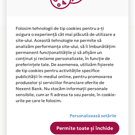
Plata in 6 rate fara dobanda prin Card Avantaj este
disponibila in magazinul online
WWW.GREENADVENTURE.RO din lista.
Folosim tehnologii de tip cookies pentru a-ți
asigura o experiență cât mai plăcută de utilizare a
site-ului. Această tehnologie ne permite să
analizăm performanța site-ului, să îi îmbunătățim
permanent funcționalitățile și să afișăm un
conținut și reclame personalizate, în funcție de
preferințele tale. De asemenea, utilizăm fișierele
de tip cookies pentru activitățile specifice
publicității în mediul online, pentru promovarea
produselor și serviciilor financiare oferite de
Nexent Bank. Nu stocăm informații personale
sensibile, cum ar fi adresa ta sau parole, în cookie-
urile pe care le folosim.
Personalizează setările
Permite toate și închide