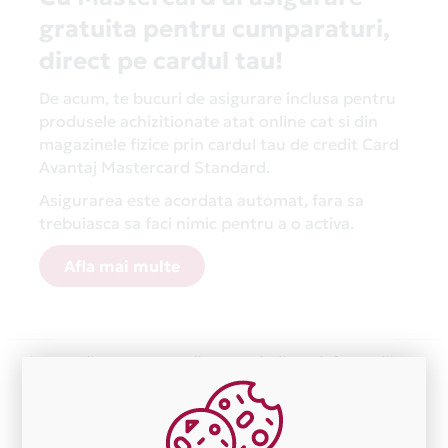
gratuita pentru cumparaturi,
direct pe cardul tau!
De acum, te bucuri de asigurare inclusa pentru
produsele achizitionate atat online cat si din
magazinele fizice prin cardul tau de credit Card
Avantaj Mastercard Standard.
Asigurarea este acordata automat, fara sa
trebuiasca sa faci nimic pentru a o activa.
Afla mai multe
Aceasta lista este actualizata periodic cu informatiile
primite de la fiecare comerciant partener Card Avantaj.
Ne cerem scuze pentru eventualele erori aparute
independent de vointa noastra.