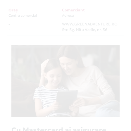
Oraș
Comerciant
Centru comercial
Adresa
-
WWW.GREENADVENTURE.RO
-
-
Str. Sg. Nitu Vasile, nr. 56
Cu Mastercard ai asigurare