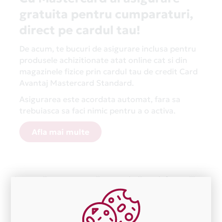
gratuita pentru cumparaturi,
direct pe cardul tau!
De acum, te bucuri de asigurare inclusa pentru
produsele achizitionate atat online cat si din
magazinele fizice prin cardul tau de credit Card
Avantaj Mastercard Standard.
Asigurarea este acordata automat, fara sa
trebuiasca sa faci nimic pentru a o activa.
Afla mai multe
Aceasta lista este actualizata periodic cu informatiile
primite de la fiecare comerciant partener Card Avantaj.
Ne cerem scuze pentru eventualele erori aparute
independent de vointa noastra.