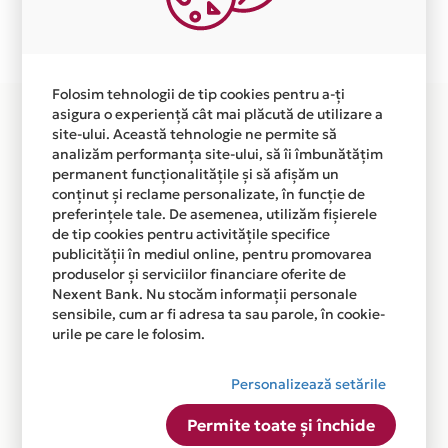
Plata in 12 rate fara dobanda prin Card Avantaj este
disponibila in magazinul online WWW.GRILL-EXPERT.RO
din lista.
Folosim tehnologii de tip cookies pentru a-ți
asigura o experiență cât mai plăcută de utilizare a
site-ului. Această tehnologie ne permite să
analizăm performanța site-ului, să îi îmbunătățim
permanent funcționalitățile și să afișăm un
conținut și reclame personalizate, în funcție de
preferințele tale. De asemenea, utilizăm fișierele
de tip cookies pentru activitățile specifice
publicității în mediul online, pentru promovarea
produselor și serviciilor financiare oferite de
Nexent Bank. Nu stocăm informații personale
sensibile, cum ar fi adresa ta sau parole, în cookie-
urile pe care le folosim.
Personalizează setările
Permite toate și închide