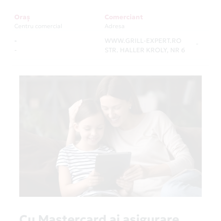
Oraș
Comerciant
Centru comercial
Adresa
-
WWW.GRILL-EXPERT.RO
-
-
STR. HALLER KROLY, NR 6
Cu Mastercard ai asigurare