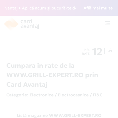
antaj • Aplică acum și bucură-te de acces gratuit la lounge
Află mai multe
Toggl
navig
12
NR.
RATE
Cumpara in rate de la
WWW.GRILL-EXPERT.RO prin
Card Avantaj
Categorie
: Electronice / Electrocasnice / IT&C
Listă magazine WWW.GRILL-EXPERT.RO