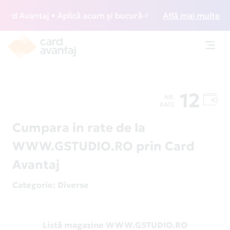
d Avantaj • Aplică acum și bucură-te de acces gratuit la lo
Află mai multe
Toggl
navig
12
NR.
RATE
Cumpara in rate de la
WWW.GSTUDIO.RO prin Card
Avantaj
Categorie
: Diverse
Listă magazine WWW.GSTUDIO.RO