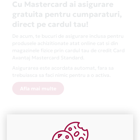
Cu Mastercard ai asigurare
gratuita pentru cumparaturi,
direct pe cardul tau!
De acum, te bucuri de asigurare inclusa pentru
produsele achizitionate atat online cat si din
magazinele fizice prin cardul tau de credit Card
Avantaj Mastercard Standard.
Asigurarea este acordata automat, fara sa
trebuiasca sa faci nimic pentru a o activa.
Afla mai multe
Aceasta lista este actualizata periodic cu informatiile
primite de la fiecare comerciant partener Card Avantaj.
Ne cerem scuze pentru eventualele erori aparute
independent de vointa noastra.