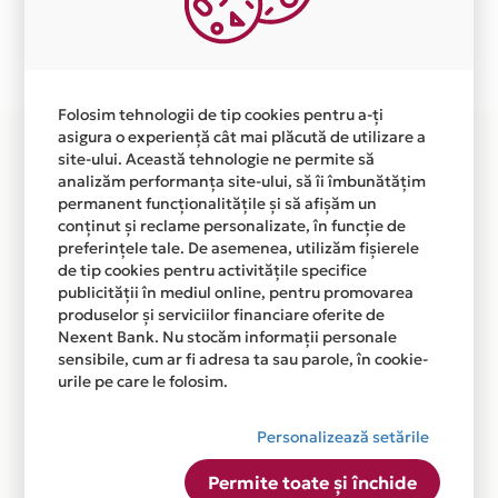
Plata in 12 rate fara dobanda prin Card Avantaj este
disponibila in magazinul online WWW.GSTUDIO.RO din
lista.
Folosim tehnologii de tip cookies pentru a-ți
asigura o experiență cât mai plăcută de utilizare a
site-ului. Această tehnologie ne permite să
analizăm performanța site-ului, să îi îmbunătățim
permanent funcționalitățile și să afișăm un
conținut și reclame personalizate, în funcție de
preferințele tale. De asemenea, utilizăm fișierele
de tip cookies pentru activitățile specifice
publicității în mediul online, pentru promovarea
produselor și serviciilor financiare oferite de
Nexent Bank. Nu stocăm informații personale
sensibile, cum ar fi adresa ta sau parole, în cookie-
urile pe care le folosim.
Personalizează setările
Permite toate și închide