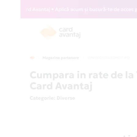
ZZ Card Avantaj • Aplică acum și bucură-te de acces gratuit
Magazine partenere
WWW.GUITARSHOP.RO
Cumpara in rate de 
Card Avantaj
Categorie
: Diverse