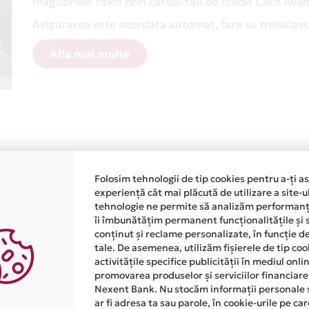
magazinele fizice prin cardul tau de credit Card Av
Asigurarea este acordata automat, fara sa trebuiasca
Afla mai multe
Folosim tehnologii de tip cookies pentru a-ți a
experiență cât mai plăcută de utilizare a site-u
tehnologie ne permite să analizăm performanța
îi îmbunătățim permanent funcționalitățile și 
conținut și reclame personalizate, în funcție d
tale. De asemenea, utilizăm fișierele de tip co
activitățile specifice publicității în mediul onl
promovarea produselor și serviciilor financiare
Nexent Bank. Nu stocăm informații personale 
ar fi adresa ta sau parole, în cookie-urile pe car