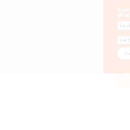
Cau
WWW
Ca