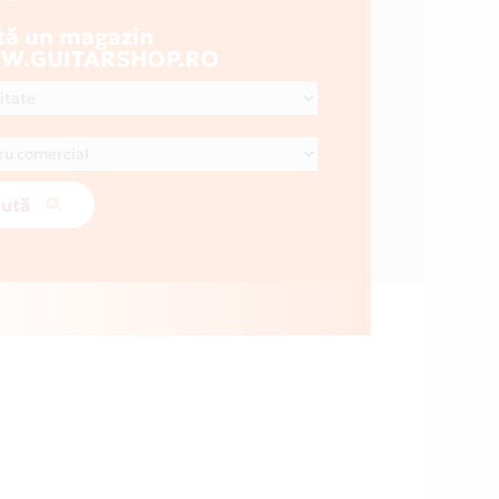
tă un magazin
.GUITARSHOP.RO
ută