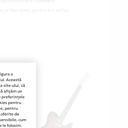
antaj Mastercard Standard.
 sa faci nimic pentru a o activa.
sigura o
lui. Această
 site-ului, să
să afișăm un
e preferințele
okies pentru
ine, pentru
 oferite de
sensibile, cum
e le folosim.