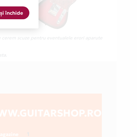
și închide
Ne cerem scuze pentru eventualele erori aparute
sta.
WW.GUITARSHOP.RO
1
magazine