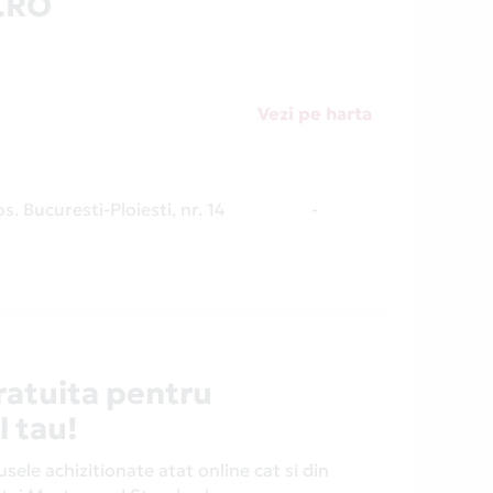
.RO
Vezi pe harta
s. Bucuresti-Ploiesti, nr. 14
-
ratuita pentru
l tau!
ele achizitionate atat online cat si din