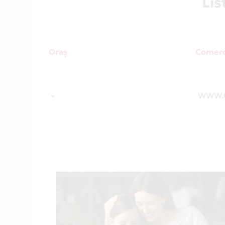
Li
Oraș
Comerc
-
WWW.G