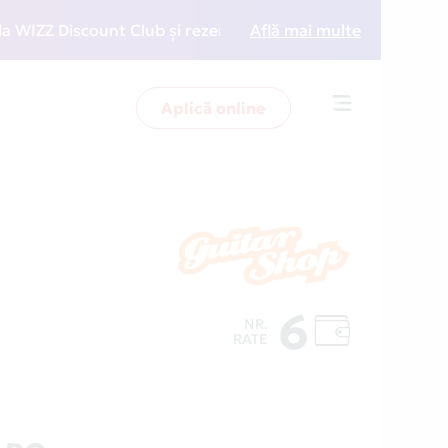
 Discount Club și rezervări la preț redus
Află mai multe
• Zboară ma
Aplică online
Toggle
navigation
6
NR.
RATE