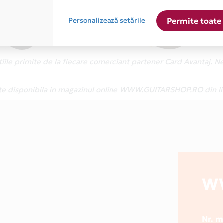
Personalizează setările
Permite toate 
atiile primite de la fiecare comerciant partener Card Avantaj. 
este disponibila in magazinul online WWW.GUITARSHOP.RO din li
W
Nr. 