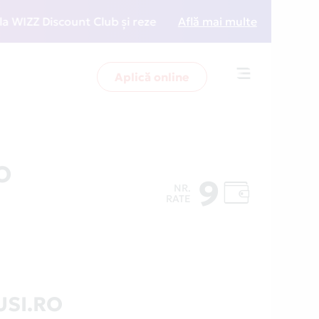
Z Discount Club și rezervări la preț redus
Află mai multe
• Zboară m
Aplică online
Toggle
navigation
O
9
NR.
RATE
USI.RO