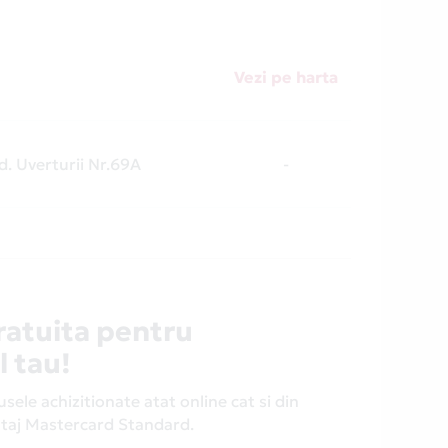
Vezi pe harta
d. Uverturii Nr.69A
-
ratuita pentru
l tau!
ele achizitionate atat online cat si din
antaj Mastercard Standard.