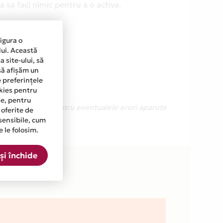
 sa faci nimic pentru a o activa.
sigura o
lui. Această
 site-ului, să
să afișăm un
e preferințele
okies pentru
ine, pentru
Ne cerem scuze pentru eventualele erori aparute
 oferite de
sensibile, cum
e le folosim.
in lista.
și închide