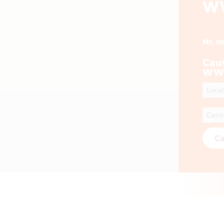
WW
Nr. 
Cau
WWW
Ca