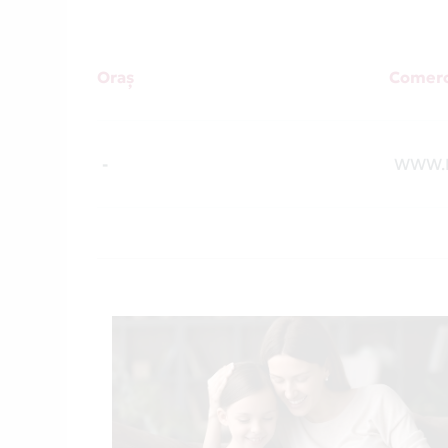
Oraș
Comerc
-
WWW.H