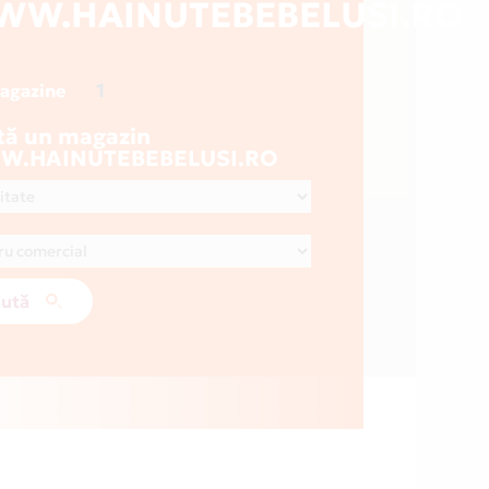
W.HAINUTEBEBELUSI.RO
1
magazine
tă un magazin
.HAINUTEBEBELUSI.RO
ută