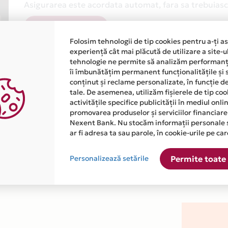
Asigurarea este acordata automat, fara sa trebuiasca
Afla mai multe
Folosim tehnologii de tip cookies pentru a-ți a
experiență cât mai plăcută de utilizare a site-u
tehnologie ne permite să analizăm performanța
îi îmbunătățim permanent funcționalitățile și 
conținut și reclame personalizate, în funcție d
tale. De asemenea, utilizăm fișierele de tip co
activitățile specifice publicității în mediul onl
atiile primite de la fiecare comerciant partener Card Avantaj. 
promovarea produselor și serviciilor financiare
Nexent Bank. Nu stocăm informații personale 
ar fi adresa ta sau parole, în cookie-urile pe car
este disponibila in magazinul online WWW.HAINUTEBEBELUSI.RO d
Personalizează setările
Permite toate 