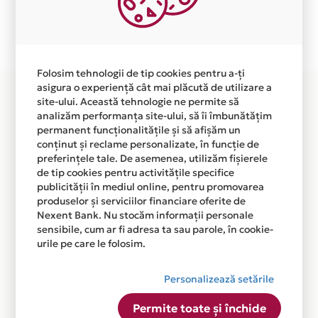
Plata in 6 rate fara dobanda prin Card Avantaj este
disponibila in magazinul online WWW.HENDERSON.RO
din lista.
Folosim tehnologii de tip cookies pentru a-ți
asigura o experiență cât mai plăcută de utilizare a
site-ului. Această tehnologie ne permite să
analizăm performanța site-ului, să îi îmbunătățim
permanent funcționalitățile și să afișăm un
conținut și reclame personalizate, în funcție de
preferințele tale. De asemenea, utilizăm fișierele
de tip cookies pentru activitățile specifice
publicității în mediul online, pentru promovarea
produselor și serviciilor financiare oferite de
Nexent Bank. Nu stocăm informații personale
sensibile, cum ar fi adresa ta sau parole, în cookie-
urile pe care le folosim.
Personalizează setările
Permite toate și închide