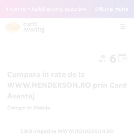
 Avantaj • Aplică acum și bucură-te de acces gratuit la lou
Află mai multe
Toggl
navig
6
NR.
RATE
Cumpara in rate de la
WWW.HENDERSON.RO prin Card
Avantaj
Categorie
: Mobila
Listă magazine WWW.HENDERSON.RO