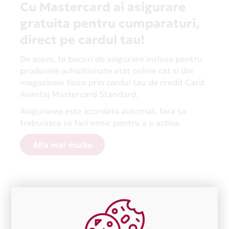
Cu Mastercard ai asigurare
gratuita pentru cumparaturi,
direct pe cardul tau!
De acum, te bucuri de asigurare inclusa pentru
produsele achizitionate atat online cat si din
magazinele fizice prin cardul tau de credit Card
Avantaj Mastercard Standard.
Asigurarea este acordata automat, fara sa
trebuiasca sa faci nimic pentru a o activa.
Afla mai multe
Aceasta lista este actualizata periodic cu informatiile
primite de la fiecare comerciant partener Card Avantaj.
Ne cerem scuze pentru eventualele erori aparute
independent de vointa noastra.