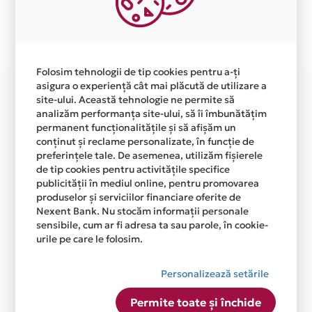
Plata in 6 rate fara dobanda prin Card Avantaj este
disponibila in magazinul online WWW.HESSYSTEMS.RO
din lista.
Folosim tehnologii de tip cookies pentru a-ți
asigura o experiență cât mai plăcută de utilizare a
site-ului. Această tehnologie ne permite să
analizăm performanța site-ului, să îi îmbunătățim
permanent funcționalitățile și să afișăm un
conținut și reclame personalizate, în funcție de
preferințele tale. De asemenea, utilizăm fișierele
de tip cookies pentru activitățile specifice
publicității în mediul online, pentru promovarea
produselor și serviciilor financiare oferite de
Nexent Bank. Nu stocăm informații personale
sensibile, cum ar fi adresa ta sau parole, în cookie-
urile pe care le folosim.
Personalizează setările
Permite toate și închide