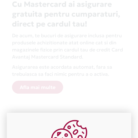
Cu Mastercard ai asigurare
gratuita pentru cumparaturi,
direct pe cardul tau!
De acum, te bucuri de asigurare inclusa pentru
produsele achizitionate atat online cat si din
magazinele fizice prin cardul tau de credit Card
Avantaj Mastercard Standard.
Asigurarea este acordata automat, fara sa
trebuiasca sa faci nimic pentru a o activa.
Afla mai multe
Aceasta lista este actualizata periodic cu informatiile
primite de la fiecare comerciant partener Card Avantaj.
Ne cerem scuze pentru eventualele erori aparute
independent de vointa noastra.