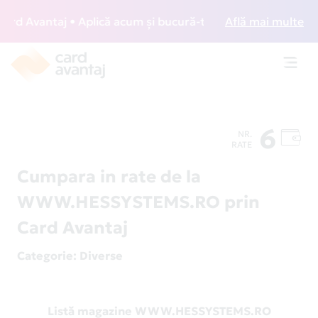
d Avantaj • Aplică acum și bucură-te de acces gratuit la lo
Află mai multe
Toggl
navig
6
NR.
RATE
Cumpara in rate de la
WWW.HESSYSTEMS.RO prin
Card Avantaj
Categorie
: Diverse
Listă magazine WWW.HESSYSTEMS.RO