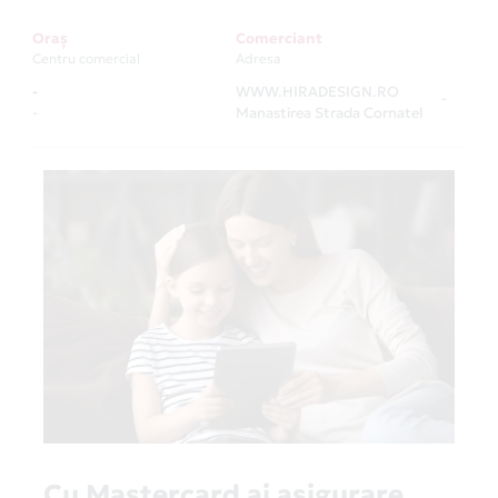
Oraș
Comerciant
Centru comercial
Adresa
-
WWW.HIRADESIGN.RO
-
-
Manastirea Strada Cornatel
Cu Mastercard ai asigurare