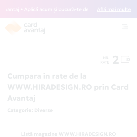
antaj • Aplică acum și bucură-te de acces gratuit la lounge
Află mai multe
Toggl
navig
2
NR.
RATE
Cumpara in rate de la
WWW.HIRADESIGN.RO prin Card
Avantaj
Categorie
: Diverse
Listă magazine WWW.HIRADESIGN.RO