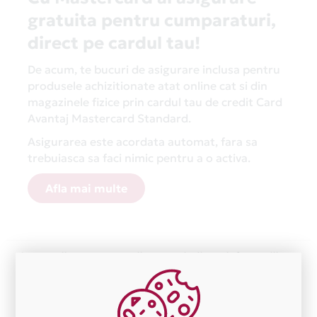
gratuita pentru cumparaturi,
direct pe cardul tau!
De acum, te bucuri de asigurare inclusa pentru
produsele achizitionate atat online cat si din
magazinele fizice prin cardul tau de credit Card
Avantaj Mastercard Standard.
Asigurarea este acordata automat, fara sa
trebuiasca sa faci nimic pentru a o activa.
Afla mai multe
Aceasta lista este actualizata periodic cu informatiile
primite de la fiecare comerciant partener Card Avantaj.
Ne cerem scuze pentru eventualele erori aparute
independent de vointa noastra.