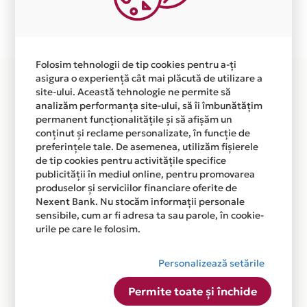
Plata in 2 rate fara dobanda prin Card Avantaj este
disponibila in magazinul online WWW.HIRADESIGN.RO
din lista.
Folosim tehnologii de tip cookies pentru a-ți
asigura o experiență cât mai plăcută de utilizare a
site-ului. Această tehnologie ne permite să
analizăm performanța site-ului, să îi îmbunătățim
permanent funcționalitățile și să afișăm un
conținut și reclame personalizate, în funcție de
preferințele tale. De asemenea, utilizăm fișierele
de tip cookies pentru activitățile specifice
publicității în mediul online, pentru promovarea
produselor și serviciilor financiare oferite de
Nexent Bank. Nu stocăm informații personale
sensibile, cum ar fi adresa ta sau parole, în cookie-
urile pe care le folosim.
Personalizează setările
Permite toate și închide