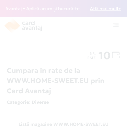
Avantaj • Aplică acum și bucură-te de acces gratuit la loun
Află mai multe
Toggl
navig
10
NR.
RATE
Cumpara in rate de la
WWW.HOME-SWEET.EU prin
Card Avantaj
Categorie
: Diverse
Listă magazine WWW.HOME-SWEET.EU