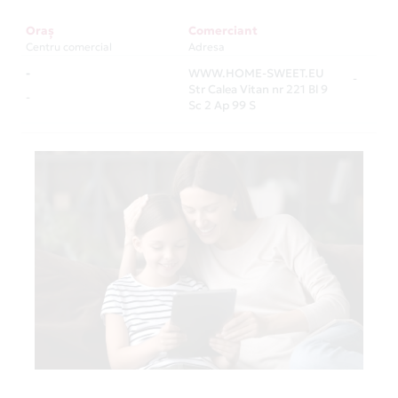
Oraș
Comerciant
Centru comercial
Adresa
-
WWW.HOME-SWEET.EU
-
Str Calea Vitan nr 221 Bl 9
-
Sc 2 Ap 99 S