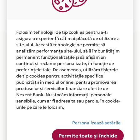
Plata in 10 rate fara dobanda prin Card Avantaj este
disponibila in magazinul online WWW.HOME-SWEET.EU
din lista.
Folosim tehnologii de tip cookies pentru a-ți
asigura o experiență cât mai plăcută de utilizare a
site-ului. Această tehnologie ne permite să
analizăm performanța site-ului, să îi îmbunătățim
permanent funcționalitățile și să afișăm un
conținut și reclame personalizate, în funcție de
preferințele tale. De asemenea, utilizăm fișierele
de tip cookies pentru activitățile specifice
publicității în mediul online, pentru promovarea
produselor și serviciilor financiare oferite de
Nexent Bank. Nu stocăm informații personale
sensibile, cum ar fi adresa ta sau parole, în cookie-
urile pe care le folosim.
Personalizează setările
Permite toate și închide