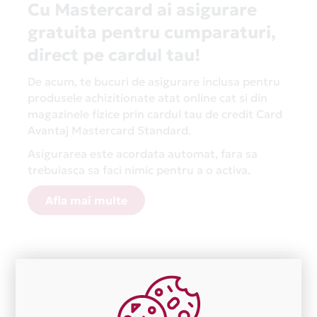
Cu Mastercard ai asigurare
gratuita pentru cumparaturi,
direct pe cardul tau!
De acum, te bucuri de asigurare inclusa pentru
produsele achizitionate atat online cat si din
magazinele fizice prin cardul tau de credit Card
Avantaj Mastercard Standard.
Asigurarea este acordata automat, fara sa
trebuiasca sa faci nimic pentru a o activa.
Afla mai multe
Aceasta lista este actualizata periodic cu informatiile
primite de la fiecare comerciant partener Card Avantaj.
Ne cerem scuze pentru eventualele erori aparute
independent de vointa noastra.