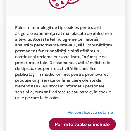
Plata in 3 rate fara dobanda prin Card Avantaj este
disponibila in magazinul online WWW.HUSDAGO.RO din
lista.
Folosim tehnologii de tip cookies pentru a-ți
asigura o experiență cât mai plăcută de utilizare a
site-ului. Această tehnologie ne permite să
analizăm performanța site-ului, să îi îmbunătățim
permanent funcționalitățile și să afișăm un
conținut și reclame personalizate, în funcție de
preferințele tale. De asemenea, utilizăm fișierele
de tip cookies pentru activitățile specifice
publicității în mediul online, pentru promovarea
produselor și serviciilor financiare oferite de
Nexent Bank. Nu stocăm informații personale
sensibile, cum ar fi adresa ta sau parole, în cookie-
urile pe care le folosim.
Personalizează setările
Permite toate și închide