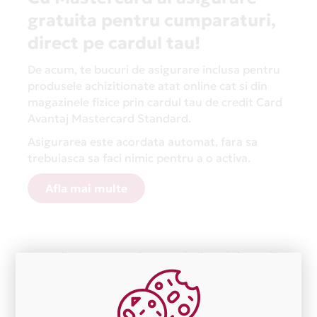
gratuita pentru cumparaturi,
direct pe cardul tau!
De acum, te bucuri de asigurare inclusa pentru
produsele achizitionate atat online cat si din
magazinele fizice prin cardul tau de credit Card
Avantaj Mastercard Standard.
Asigurarea este acordata automat, fara sa
trebuiasca sa faci nimic pentru a o activa.
Afla mai multe
Aceasta lista este actualizata periodic cu informatiile
primite de la fiecare comerciant partener Card Avantaj.
Ne cerem scuze pentru eventualele erori aparute
independent de vointa noastra.