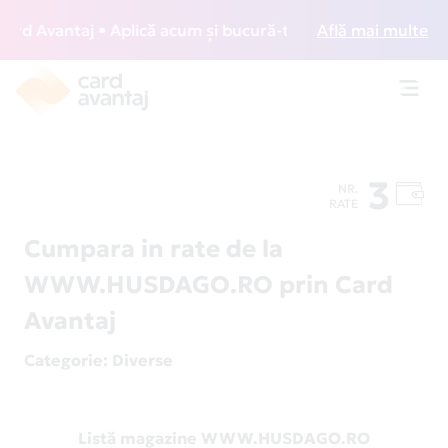
d Avantaj • Aplică acum și bucură-te de acces gratuit la lo
Află mai multe
Toggl
navig
3
NR.
RATE
Cumpara in rate de la
WWW.HUSDAGO.RO prin Card
Avantaj
Categorie
: Diverse
Listă magazine WWW.HUSDAGO.RO