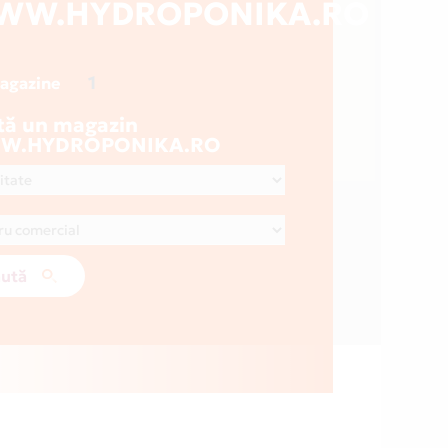
WW.HYDROPONIKA.RO
1
magazine
tă un magazin
W.HYDROPONIKA.RO
ută