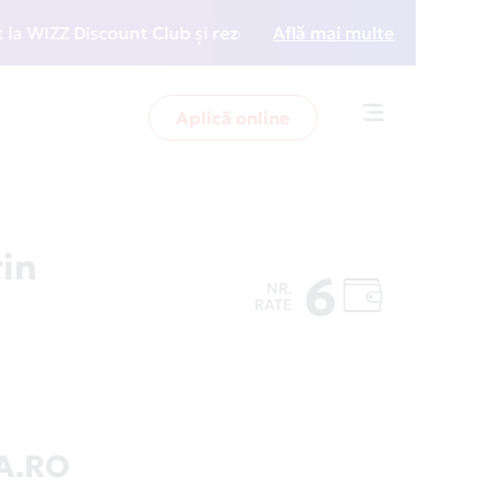
ZZ Discount Club și rezervări la preț redus
Află mai multe
• Zboară 
Aplică online
Toggle
navigation
in
6
NR.
RATE
A.RO