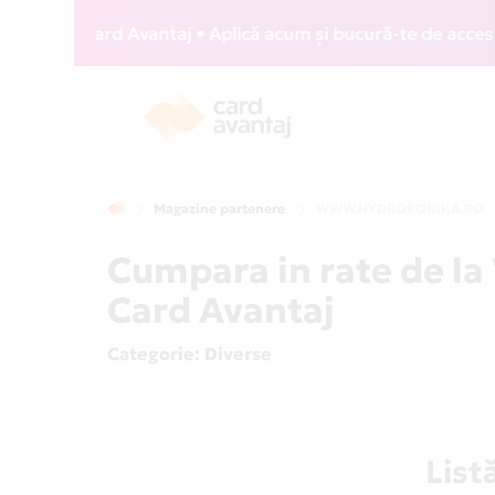
WIZZ Card Avantaj • Aplică acum și bucură-te de acces gratu
Magazine partenere
WWW.HYDROPONIKA.RO
Cumpara in rate de
Card Avantaj
Categorie
: Diverse
Lis