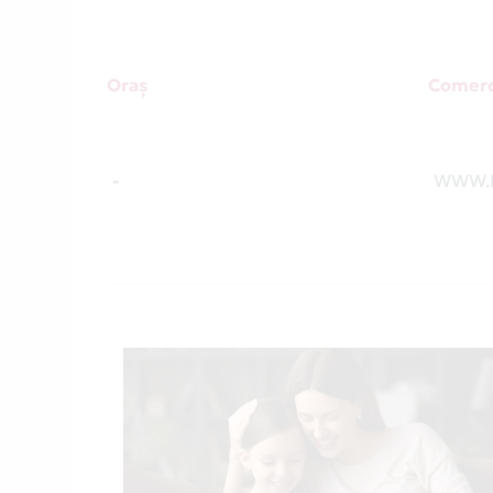
Oraș
Comerc
-
WWW.