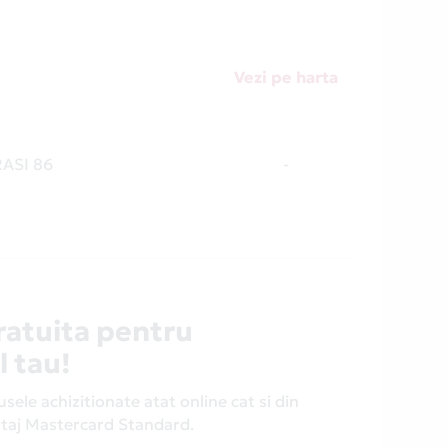
Vezi pe harta
RASI 86
-
ratuita pentru
l tau!
ele achizitionate atat online cat si din
antaj Mastercard Standard.