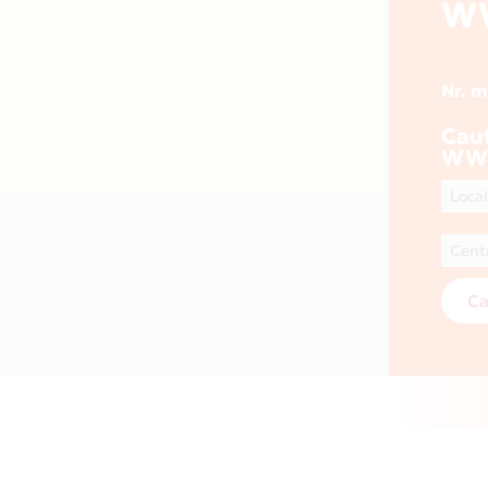
W
Nr. 
Cau
WW
Ca