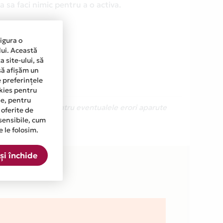
 sa faci nimic pentru a o activa.
sigura o
lui. Această
 site-ului, să
să afișăm un
e preferințele
okies pentru
ine, pentru
Ne cerem scuze pentru eventualele erori aparute
 oferite de
sensibile, cum
e le folosim.
lista.
și închide