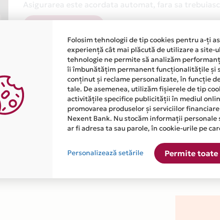
Asigurarea este acordata automat, fara sa trebuiasca
Afla mai multe
Folosim tehnologii de tip cookies pentru a-ți a
experiență cât mai plăcută de utilizare a site-u
tehnologie ne permite să analizăm performanța
îi îmbunătățim permanent funcționalitățile și 
conținut și reclame personalizate, în funcție d
tale. De asemenea, utilizăm fișierele de tip co
activitățile specifice publicității în mediul onl
atiile primite de la fiecare comerciant partener Card Avantaj. 
promovarea produselor și serviciilor financiare
Nexent Bank. Nu stocăm informații personale 
ar fi adresa ta sau parole, în cookie-urile pe car
este disponibila in magazinul online WWW.HYDROPONIKA.RO din 
Personalizează setările
Permite toate 