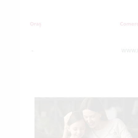
Oraș
Comerc
-
WWW.