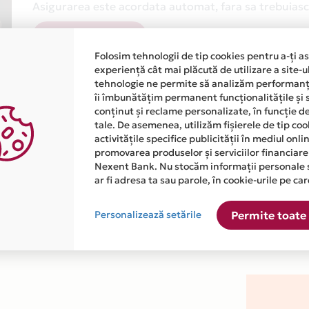
Asigurarea este acordata automat, fara sa trebuiasca
Afla mai multe
Folosim tehnologii de tip cookies pentru a-ți a
experiență cât mai plăcută de utilizare a site-u
tehnologie ne permite să analizăm performanța
îi îmbunătățim permanent funcționalitățile și 
conținut și reclame personalizate, în funcție d
tale. De asemenea, utilizăm fișierele de tip co
activitățile specifice publicității în mediul onl
atiile primite de la fiecare comerciant partener Card Avantaj. 
promovarea produselor și serviciilor financiare
Nexent Bank. Nu stocăm informații personale 
ar fi adresa ta sau parole, în cookie-urile pe car
 este disponibila in magazinul online WWW.IANRAMON.RO din lis
Personalizează setările
Permite toate 