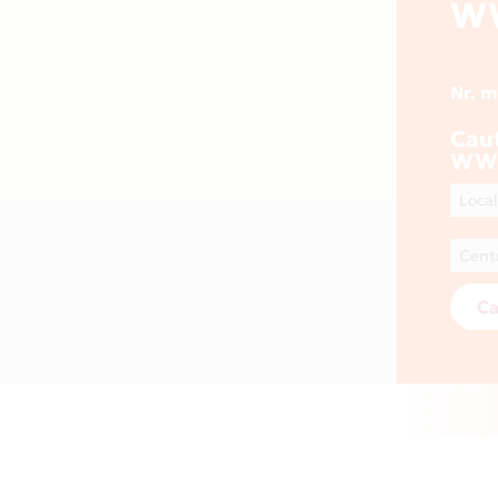
W
Nr. 
Cau
WW
Ca