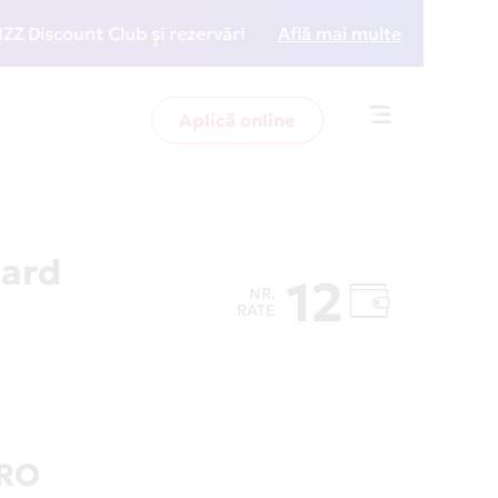
scount Club și rezervări la preț redus
Află mai multe
• Zboară mai i
Aplică online
Toggle
navigation
Card
12
NR.
RATE
.RO