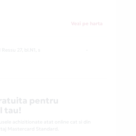
Vezi pe harta
 Ressu 27, bl.N1, s
-
ratuita pentru
l tau!
ele achizitionate atat online cat si din
antaj Mastercard Standard.