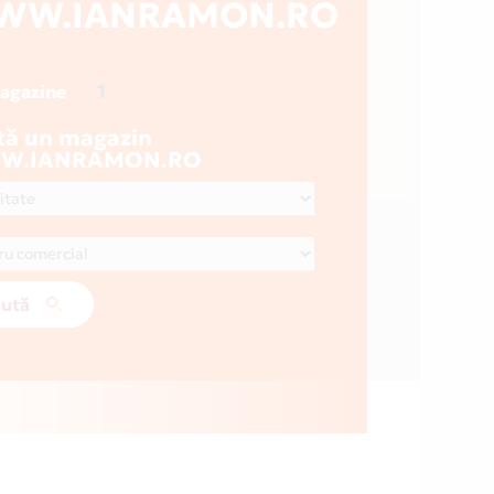
WW.IANRAMON.RO
1
magazine
tă un magazin
W.IANRAMON.RO
ută