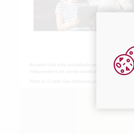
Aceasta lista este actualizata periodic cu inform
independent de vointa noastra.
Plata in 12 rate fara dobanda prin Card Avantaj