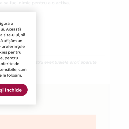
 sa faci nimic pentru a o activa.
sigura o
lui. Această
 site-ului, să
să afișăm un
e preferințele
okies pentru
ine, pentru
Ne cerem scuze pentru eventualele erori aparute
 oferite de
sensibile, cum
e le folosim.
ta.
și închide