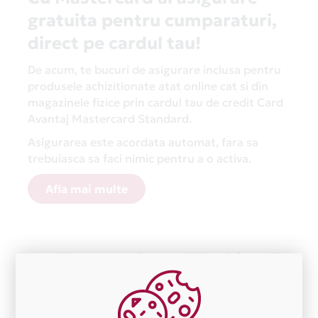
gratuita pentru cumparaturi,
direct pe cardul tau!
De acum, te bucuri de asigurare inclusa pentru
produsele achizitionate atat online cat si din
magazinele fizice prin cardul tau de credit Card
Avantaj Mastercard Standard.
Asigurarea este acordata automat, fara sa
trebuiasca sa faci nimic pentru a o activa.
Afla mai multe
Aceasta lista este actualizata periodic cu informatiile
primite de la fiecare comerciant partener Card Avantaj.
Ne cerem scuze pentru eventualele erori aparute
independent de vointa noastra.