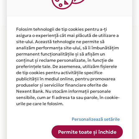
Plata in 6 rate fara dobanda prin Card Avantaj este
disponibila in magazinul online WWW.ICHIBAN.RO din
lista.
Folosim tehnologii de tip cookies pentru a-ți
asigura o experiență cât mai plăcută de utilizare a
site-ului. Această tehnologie ne permite să
analizăm performanța site-ului, să îi îmbunătățim
permanent funcționalitățile și să afișăm un
conținut și reclame personalizate, în funcție de
preferințele tale. De asemenea, utilizăm fișierele
de tip cookies pentru activitățile specifice
publicității în mediul online, pentru promovarea
produselor și serviciilor financiare oferite de
Nexent Bank. Nu stocăm informații personale
sensibile, cum ar fi adresa ta sau parole, în cookie-
urile pe care le folosim.
Personalizează setările
Permite toate și închide