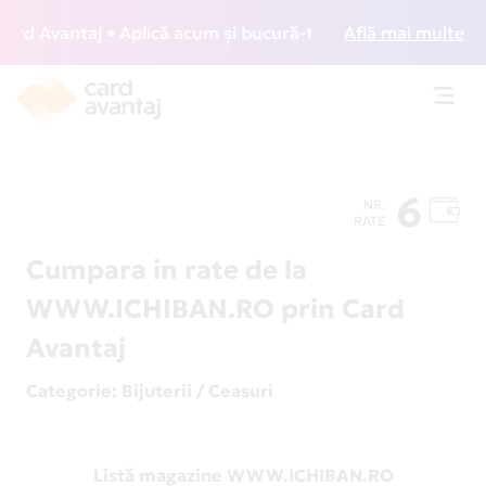
d Avantaj • Aplică acum și bucură-te de acces gratuit la lo
Află mai multe
Toggl
navig
6
NR.
RATE
Cumpara in rate de la
WWW.ICHIBAN.RO prin Card
Avantaj
Categorie
: Bijuterii / Ceasuri
Listă magazine WWW.ICHIBAN.RO