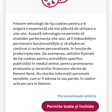
Plata in 6 rate fara dobanda prin Card Avantaj este
disponibila in magazinul online WWW.IEDERA.RO din
lista.
Folosim tehnologii de tip cookies pentru a-ți
asigura o experiență cât mai plăcută de utilizare a
site-ului. Această tehnologie ne permite să
analizăm performanța site-ului, să îi îmbunătățim
permanent funcționalitățile și să afișăm un
conținut și reclame personalizate, în funcție de
preferințele tale. De asemenea, utilizăm fișierele
de tip cookies pentru activitățile specifice
publicității în mediul online, pentru promovarea
produselor și serviciilor financiare oferite de
Nexent Bank. Nu stocăm informații personale
sensibile, cum ar fi adresa ta sau parole, în cookie-
urile pe care le folosim.
Personalizează setările
Permite toate și închide