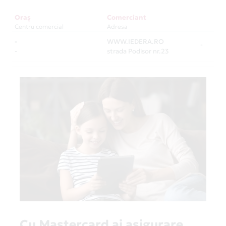
Oraș
Comerciant
Centru comercial
Adresa
-
WWW.IEDERA.RO
-
-
strada Podisor nr.23
Cu Mastercard ai asigurare