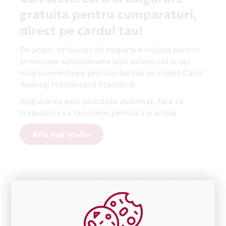
gratuita pentru cumparaturi,
direct pe cardul tau!
De acum, te bucuri de asigurare inclusa pentru
produsele achizitionate atat online cat si din
magazinele fizice prin cardul tau de credit Card
Avantaj Mastercard Standard.
Asigurarea este acordata automat, fara sa
trebuiasca sa faci nimic pentru a o activa.
Afla mai multe
Aceasta lista este actualizata periodic cu informatiile
primite de la fiecare comerciant partener Card Avantaj.
Ne cerem scuze pentru eventualele erori aparute
independent de vointa noastra.