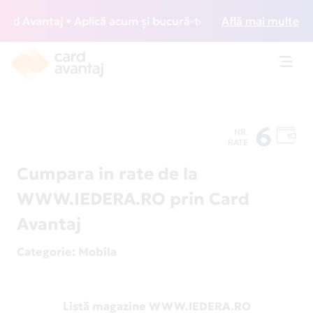
 Avantaj • Aplică acum și bucură-te de acces gratuit la lou
Află mai multe
Toggl
navig
6
NR.
RATE
Cumpara in rate de la
WWW.IEDERA.RO prin Card
Avantaj
Categorie
: Mobila
Listă magazine WWW.IEDERA.RO