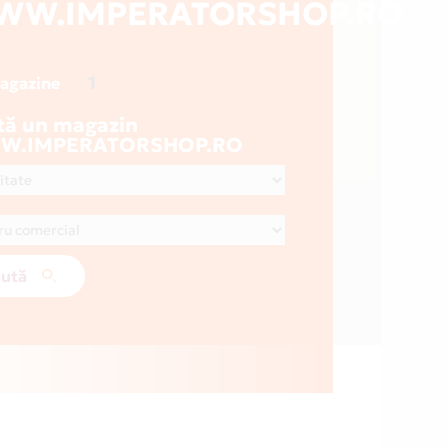
WW.IMPERATORSHOP.RO
1
magazine
tă un magazin
W.IMPERATORSHOP.RO
ută