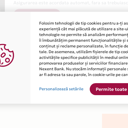
Asigurarea este acordata automat, fara sa trebuiasca
Afla mai multe
Folosim tehnologii de tip cookies pentru a-ți a
experiență cât mai plăcută de utilizare a site-u
tehnologie ne permite să analizăm performanța
îi îmbunătățim permanent funcționalitățile și 
conținut și reclame personalizate, în funcție d
tale. De asemenea, utilizăm fișierele de tip co
activitățile specifice publicității în mediul onl
atiile primite de la fiecare comerciant partener Card Avantaj. 
promovarea produselor și serviciilor financiare
Nexent Bank. Nu stocăm informații personale 
ar fi adresa ta sau parole, în cookie-urile pe car
este disponibila in magazinul online WWW.IMPERATORSHOP.RO di
Personalizează setările
Permite toate 