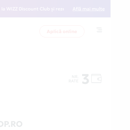
ZZ Discount Club și rezervări la preț redus
Află mai multe
• Zboară 
Aplică online
Toggle
navigation
3
NR.
RATE
OP.RO