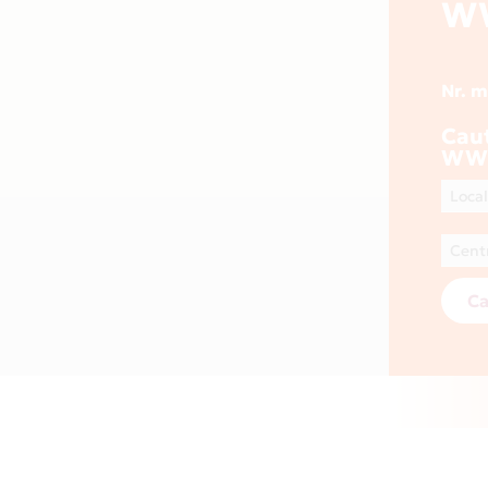
W
Nr. 
Cau
WW
Ca