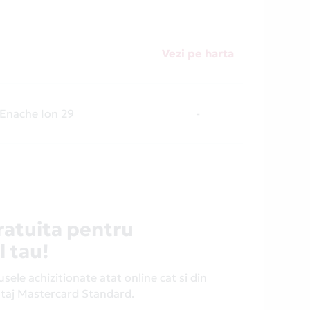
Vezi pe harta
 Enache Ion 29
-
ratuita pentru
l tau!
ele achizitionate atat online cat si din
antaj Mastercard Standard.