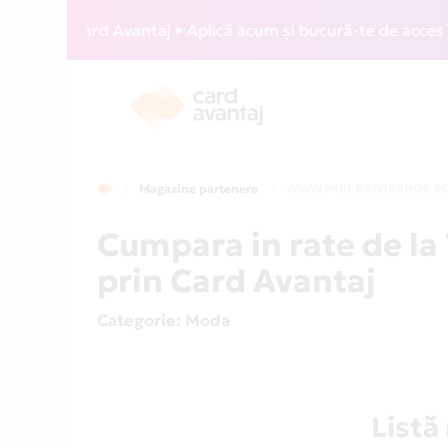
WIZZ Card Avantaj • Aplică acum și bucură-te de acces gratu
Magazine partenere
WWW.IMPERATORSHOP.R
Cumpara in rate de
prin Card Avantaj
Categorie
: Moda
List