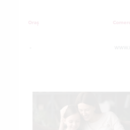
Oraș
Comerc
-
WWW.I