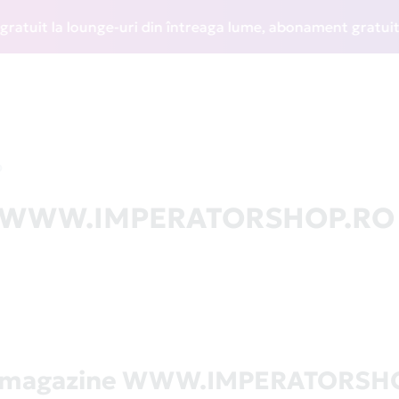
it la lounge-uri din întreaga lume, abonament gratuit la WI
O
 la WWW.IMPERATORSHOP.RO
ă magazine WWW.IMPERATORSH