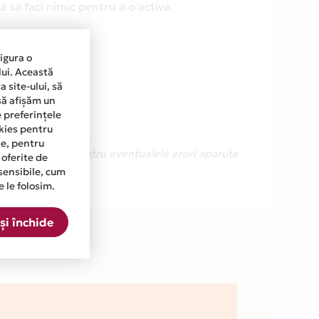
 sa faci nimic pentru a o activa.
sigura o
lui. Această
 site-ului, să
să afișăm un
e preferințele
okies pentru
ine, pentru
Ne cerem scuze pentru eventualele erori aparute
 oferite de
sensibile, cum
e le folosim.
n lista.
și închide