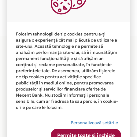
independent de vointa noastra.
Plata in 6 rate fara dobanda prin Card Avantaj este
disponibila in magazinul online WWW.INCALTARI-
PIELE.RO din lista.
Folosim tehnologii de tip cookies pentru a-ți
asigura o experiență cât mai plăcută de utilizare a
site-ului. Această tehnologie ne permite să
analizăm performanța site-ului, să îi îmbunătățim
permanent funcționalitățile și să afișăm un
conținut și reclame personalizate, în funcție de
preferințele tale. De asemenea, utilizăm fișierele
de tip cookies pentru activitățile specifice
publicității în mediul online, pentru promovarea
produselor și serviciilor financiare oferite de
Nexent Bank. Nu stocăm informații personale
sensibile, cum ar fi adresa ta sau parole, în cookie-
urile pe care le folosim.
Personalizează setările
Permite toate și închide