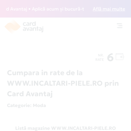
d Avantaj • Aplică acum și bucură-te de acces gratuit la lo
Află mai multe
Toggl
navig
6
NR.
RATE
Cumpara in rate de la
WWW.INCALTARI-PIELE.RO prin
Card Avantaj
Categorie
: Moda
Listă magazine WWW.INCALTARI-PIELE.RO