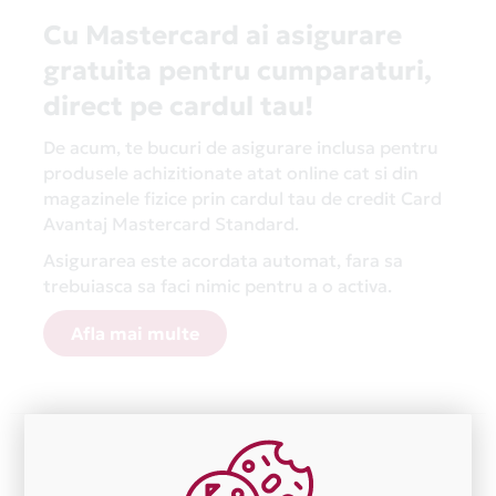
Cu Mastercard ai asigurare
gratuita pentru cumparaturi,
direct pe cardul tau!
De acum, te bucuri de asigurare inclusa pentru
produsele achizitionate atat online cat si din
magazinele fizice prin cardul tau de credit Card
Avantaj Mastercard Standard.
Asigurarea este acordata automat, fara sa
trebuiasca sa faci nimic pentru a o activa.
Afla mai multe
Aceasta lista este actualizata periodic cu informatiile
primite de la fiecare comerciant partener Card Avantaj.
Ne cerem scuze pentru eventualele erori aparute