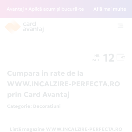
Avantaj • Aplică acum și bucură-te de acces gratuit la loun
Află mai multe
Toggl
navig
12
NR.
RATE
Cumpara in rate de la
WWW.INCALZIRE-PERFECTA.RO
prin Card Avantaj
Categorie
: Decoratiuni
Listă magazine WWW.INCALZIRE-PERFECTA.RO