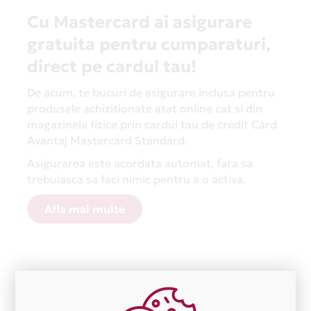
Cu Mastercard ai asigurare
gratuita pentru cumparaturi,
direct pe cardul tau!
De acum, te bucuri de asigurare inclusa pentru
produsele achizitionate atat online cat si din
magazinele fizice prin cardul tau de credit Card
Avantaj Mastercard Standard.
Asigurarea este acordata automat, fara sa
trebuiasca sa faci nimic pentru a o activa.
Afla mai multe
Aceasta lista este actualizata periodic cu informatiile
primite de la fiecare comerciant partener Card Avantaj.
Ne cerem scuze pentru eventualele erori aparute