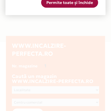
Permite toate și închide
WWW.INCALZIRE-
PERFECTA.RO
1
Nr. magazine
Caută un magazin
WWW.INCALZIRE-PERFECTA.RO