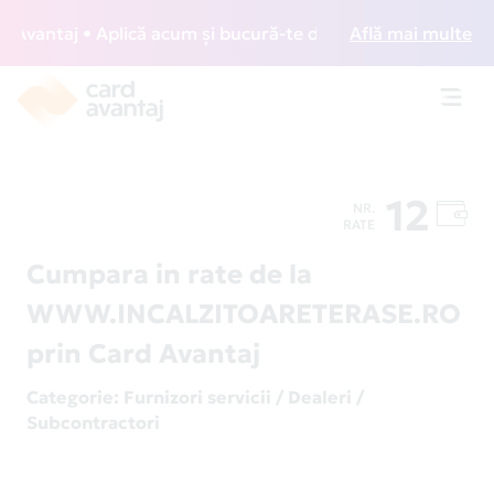
vantaj • Aplică acum și bucură-te de acces gratuit la loung
Află mai multe
Toggl
navig
12
NR.
RATE
Cumpara in rate de la
WWW.INCALZITOARETERASE.RO
prin Card Avantaj
Categorie
: Furnizori servicii / Dealeri /
Subcontractori