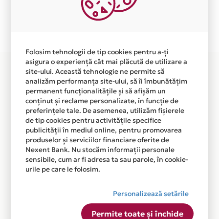
independent de vointa noastra.
Plata in 12 rate fara dobanda prin Card Avantaj este
disponibila in magazinul online
WWW.INCALZITOARETERASE.RO din lista.
Folosim tehnologii de tip cookies pentru a-ți
asigura o experiență cât mai plăcută de utilizare a
site-ului. Această tehnologie ne permite să
analizăm performanța site-ului, să îi îmbunătățim
permanent funcționalitățile și să afișăm un
conținut și reclame personalizate, în funcție de
preferințele tale. De asemenea, utilizăm fișierele
de tip cookies pentru activitățile specifice
publicității în mediul online, pentru promovarea
produselor și serviciilor financiare oferite de
Nexent Bank. Nu stocăm informații personale
sensibile, cum ar fi adresa ta sau parole, în cookie-
urile pe care le folosim.
Personalizează setările
Permite toate și închide