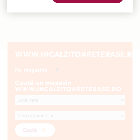
WWW.INCALZITOARETERASE.RO
1
Nr. magazine
Caută un magazin
WWW.INCALZITOARETERASE.RO
Caută