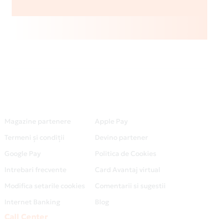
Magazine partenere
Apple Pay
Termeni și condiții
Devino partener
Google Pay
Politica de Cookies
Intrebari frecvente
Card Avantaj virtual
Modifica setarile cookies
Comentarii si sugestii
Internet Banking
Blog
Call Center