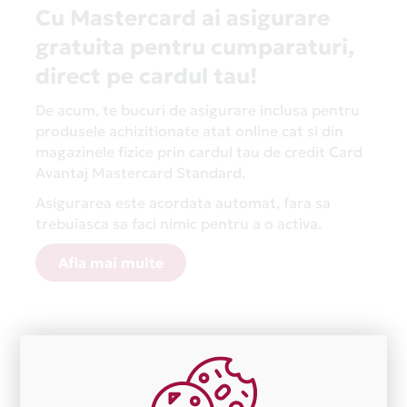
Cu Mastercard ai asigurare
gratuita pentru cumparaturi,
direct pe cardul tau!
De acum, te bucuri de asigurare inclusa pentru
produsele achizitionate atat online cat si din
magazinele fizice prin cardul tau de credit Card
Avantaj Mastercard Standard.
Asigurarea este acordata automat, fara sa
trebuiasca sa faci nimic pentru a o activa.
Afla mai multe
Aceasta lista este actualizata periodic cu informatiile
primite de la fiecare comerciant partener Card Avantaj.
Ne cerem scuze pentru eventualele erori aparute