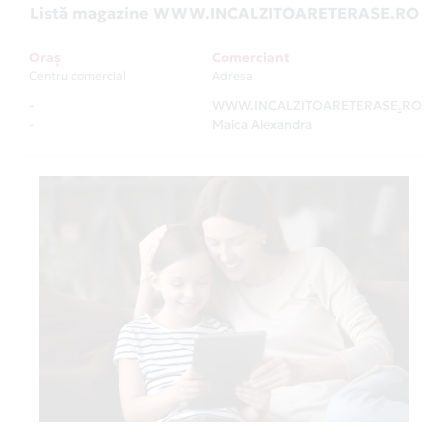
Listă magazine WWW.INCALZITOARETERASE.RO
Oraș
Comerciant
Centru comercial
Adresa
-
WWW.INCALZITOARETERASE.RO
-
-
Maica Alexandra