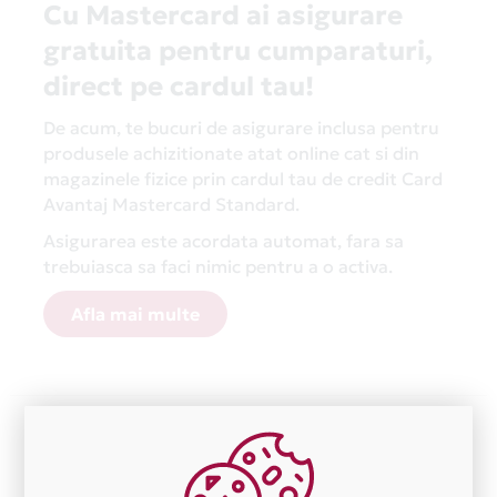
Cu Mastercard ai asigurare
gratuita pentru cumparaturi,
direct pe cardul tau!
De acum, te bucuri de asigurare inclusa pentru
produsele achizitionate atat online cat si din
magazinele fizice prin cardul tau de credit Card
Avantaj Mastercard Standard.
Asigurarea este acordata automat, fara sa
trebuiasca sa faci nimic pentru a o activa.
Afla mai multe
Aceasta lista este actualizata periodic cu informatiile
primite de la fiecare comerciant partener Card Avantaj.
Ne cerem scuze pentru eventualele erori aparute
independent de vointa noastra.