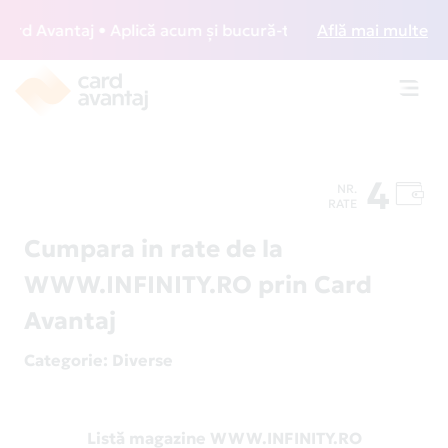
d Avantaj • Aplică acum și bucură-te de acces gratuit la lo
Află mai multe
Toggl
navig
4
NR.
RATE
Cumpara in rate de la
WWW.INFINITY.RO prin Card
Avantaj
Categorie
: Diverse
Listă magazine WWW.INFINITY.RO