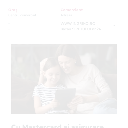
Oraș
Comerciant
Centru comercial
Adresa
-
WWW.INGRIKO.RO
-
-
Bacau SIRETULUI nr.24
Cu Mastercard ai asigurare