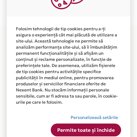
Plata in 6 rate fara dobanda prin Card Avantaj este
disponibila in magazinul online WWW.INGRIKO.RO din
lista.
Folosim tehnologii de tip cookies pentru a-ți
asigura o experiență cât mai plăcută de utilizare a
site-ului. Această tehnologie ne permite să
analizăm performanța site-ului, să îi îmbunătățim
permanent funcționalitățile și să afișăm un
conținut și reclame personalizate, în funcție de
preferințele tale. De asemenea, utilizăm fișierele
de tip cookies pentru activitățile specifice
publicității în mediul online, pentru promovarea
produselor și serviciilor financiare oferite de
Nexent Bank. Nu stocăm informații personale
sensibile, cum ar fi adresa ta sau parole, în cookie-
urile pe care le folosim.
Personalizează setările
Permite toate și închide