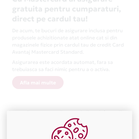
gratuita pentru cumparaturi,
direct pe cardul tau!
De acum, te bucuri de asigurare inclusa pentru
produsele achizitionate atat online cat si din
magazinele fizice prin cardul tau de credit Card
Avantaj Mastercard Standard.
Asigurarea este acordata automat, fara sa
trebuiasca sa faci nimic pentru a o activa.
Afla mai multe
Aceasta lista este actualizata periodic cu informatiile
primite de la fiecare comerciant partener Card Avantaj.
Ne cerem scuze pentru eventualele erori aparute
independent de vointa noastra.