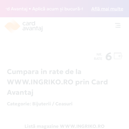
d Avantaj • Aplică acum și bucură-te de acces gratuit la lo
Află mai multe
Toggl
navig
6
NR.
RATE
Cumpara in rate de la
WWW.INGRIKO.RO prin Card
Avantaj
Categorie
: Bijuterii / Ceasuri
Listă magazine WWW.INGRIKO.RO