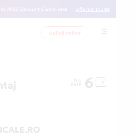
IZZ Discount Club și rezervări la preț redus
Află mai multe
• Zboară
Aplică online
Toggle
navigation
6
NR.
taj
RATE
ICALE.RO