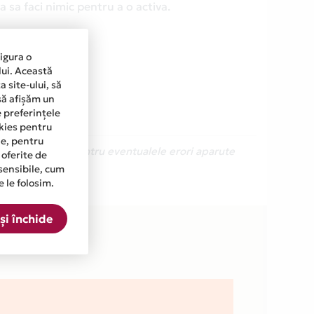
 sa faci nimic pentru a o activa.
sigura o
lui. Această
 site-ului, să
să afișăm un
e preferințele
okies pentru
ine, pentru
Ne cerem scuze pentru eventualele erori aparute
 oferite de
sensibile, cum
e le folosim.
E.RO din lista.
și închide