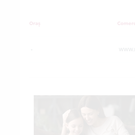
Oraș
Comerc
-
WWW.I