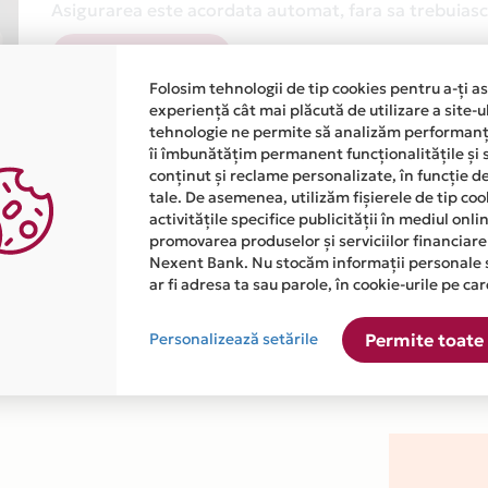
Asigurarea este acordata automat, fara sa trebuiasca
Afla mai multe
Folosim tehnologii de tip cookies pentru a-ți a
experiență cât mai plăcută de utilizare a site-u
tehnologie ne permite să analizăm performanța
îi îmbunătățim permanent funcționalitățile și 
conținut și reclame personalizate, în funcție d
tale. De asemenea, utilizăm fișierele de tip co
activitățile specifice publicității în mediul onl
atiile primite de la fiecare comerciant partener Card Avantaj. 
promovarea produselor și serviciilor financiare
Nexent Bank. Nu stocăm informații personale 
ar fi adresa ta sau parole, în cookie-urile pe car
 este disponibila in magazinul online WWW.INSTRUMENTEMEDICAL
Personalizează setările
Permite toate 