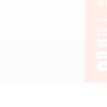
W
Nr. 
Cau
WWW
Ca