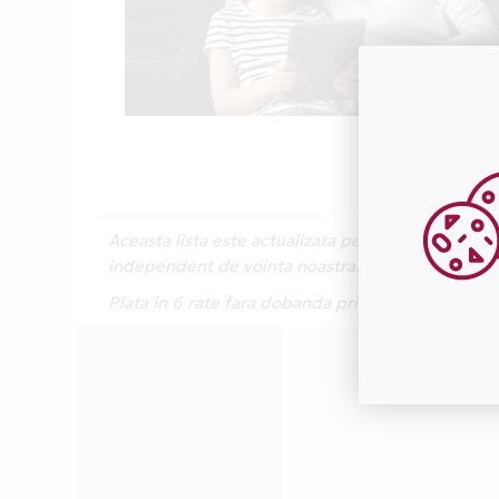
Aceasta lista este actualizata periodic cu inform
independent de vointa noastra.
Plata in 6 rate fara dobanda prin Card Avantaj