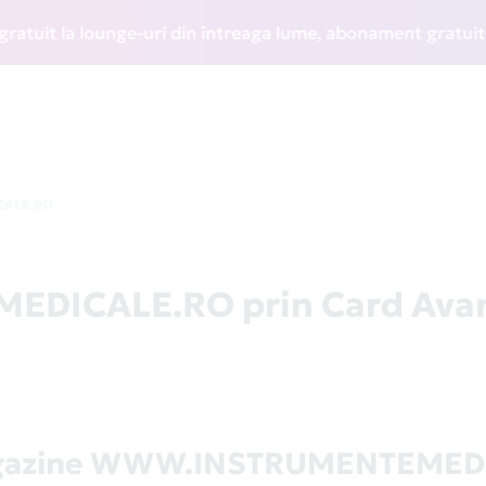
it la lounge-uri din întreaga lume, abonament gratuit la W
CALE.RO
ICALE.RO prin Card Avan
agazine WWW.INSTRUMENTEMED