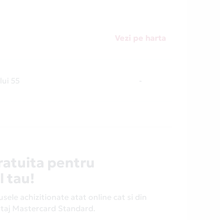
Vezi pe harta
lui 55
-
ratuita pentru
l tau!
ele achizitionate atat online cat si din
antaj Mastercard Standard.