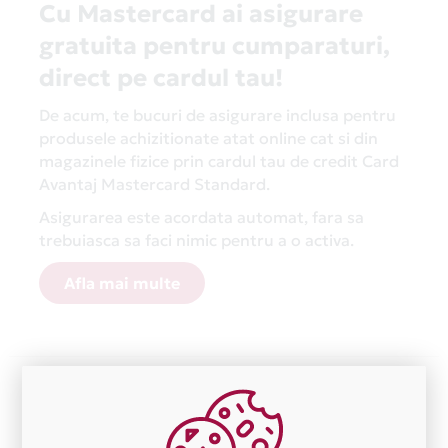
Cu Mastercard ai asigurare
gratuita pentru cumparaturi,
direct pe cardul tau!
De acum, te bucuri de asigurare inclusa pentru
produsele achizitionate atat online cat si din
magazinele fizice prin cardul tau de credit Card
Avantaj Mastercard Standard.
Asigurarea este acordata automat, fara sa
trebuiasca sa faci nimic pentru a o activa.
Afla mai multe
Aceasta lista este actualizata periodic cu informatiile
primite de la fiecare comerciant partener Card Avantaj.
Ne cerem scuze pentru eventualele erori aparute
independent de vointa noastra.