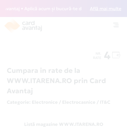
vantaj • Aplică acum și bucură-te de acces gratuit la loung
Află mai multe
Toggl
navig
4
NR.
RATE
Cumpara in rate de la
WWW.ITARENA.RO prin Card
Avantaj
Categorie
: Electronice / Electrocasnice / IT&C
Listă magazine WWW.ITARENA.RO