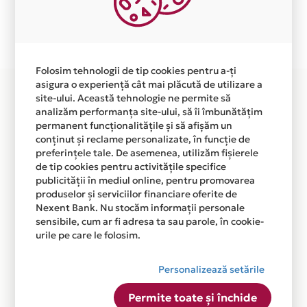
Plata in 4 rate fara dobanda prin Card Avantaj este
disponibila in magazinul online WWW.ITARENA.RO din
lista.
Folosim tehnologii de tip cookies pentru a-ți
asigura o experiență cât mai plăcută de utilizare a
site-ului. Această tehnologie ne permite să
analizăm performanța site-ului, să îi îmbunătățim
permanent funcționalitățile și să afișăm un
conținut și reclame personalizate, în funcție de
preferințele tale. De asemenea, utilizăm fișierele
de tip cookies pentru activitățile specifice
publicității în mediul online, pentru promovarea
produselor și serviciilor financiare oferite de
Nexent Bank. Nu stocăm informații personale
sensibile, cum ar fi adresa ta sau parole, în cookie-
urile pe care le folosim.
Personalizează setările
Permite toate și închide