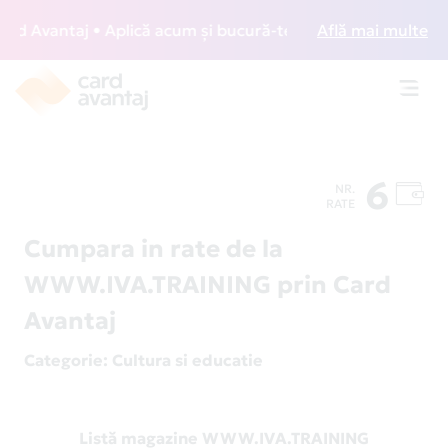
 Avantaj • Aplică acum și bucură-te de acces gratuit la lou
Află mai multe
Toggl
navig
6
NR.
RATE
Cumpara in rate de la
WWW.IVA.TRAINING prin Card
Avantaj
Categorie
: Cultura si educatie
Listă magazine WWW.IVA.TRAINING