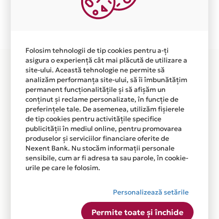
Plata in 6 rate fara dobanda prin Card Avantaj este
disponibila in magazinul online WWW.IVA.TRAINING din
lista.
Folosim tehnologii de tip cookies pentru a-ți
asigura o experiență cât mai plăcută de utilizare a
site-ului. Această tehnologie ne permite să
analizăm performanța site-ului, să îi îmbunătățim
permanent funcționalitățile și să afișăm un
conținut și reclame personalizate, în funcție de
preferințele tale. De asemenea, utilizăm fișierele
de tip cookies pentru activitățile specifice
publicității în mediul online, pentru promovarea
produselor și serviciilor financiare oferite de
Nexent Bank. Nu stocăm informații personale
sensibile, cum ar fi adresa ta sau parole, în cookie-
urile pe care le folosim.
Personalizează setările
Permite toate și închide