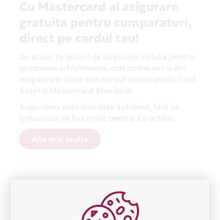
Cu Mastercard ai asigurare
gratuita pentru cumparaturi,
direct pe cardul tau!
De acum, te bucuri de asigurare inclusa pentru
produsele achizitionate atat online cat si din
magazinele fizice prin cardul tau de credit Card
Avantaj Mastercard Standard.
Asigurarea este acordata automat, fara sa
trebuiasca sa faci nimic pentru a o activa.
Afla mai multe
Aceasta lista este actualizata periodic cu informatiile
primite de la fiecare comerciant partener Card Avantaj.
Ne cerem scuze pentru eventualele erori aparute
independent de vointa noastra.