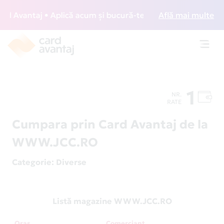
 Avantaj • Aplică acum și bucură-te de acces gratuit la lou
Află mai multe
Toggl
navig
1
NR.
RATE
Cumpara prin Card Avantaj de la
WWW.JCC.RO
Categorie
: Diverse
Listă magazine WWW.JCC.RO
Oraș
Comerciant