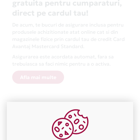
gratuita pentru cumparaturi,
direct pe cardul tau!
De acum, te bucuri de asigurare inclusa pentru
produsele achizitionate atat online cat si din
magazinele fizice prin cardul tau de credit Card
Avantaj Mastercard Standard.
Asigurarea este acordata automat, fara sa
trebuiasca sa faci nimic pentru a o activa.
Afla mai multe
Aceasta lista este actualizata periodic cu informatiile
primite de la fiecare comerciant partener Card Avantaj.
Ne cerem scuze pentru eventualele erori aparute
independent de vointa noastra.
Plata in 1 rate fara dobanda prin Card Avantaj este