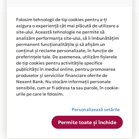
disponibila in magazinul online WWW.JCC.RO din lista.
Folosim tehnologii de tip cookies pentru a-ți
asigura o experiență cât mai plăcută de utilizare a
site-ului. Această tehnologie ne permite să
analizăm performanța site-ului, să îi îmbunătățim
permanent funcționalitățile și să afișăm un
conținut și reclame personalizate, în funcție de
preferințele tale. De asemenea, utilizăm fișierele
de tip cookies pentru activitățile specifice
publicității în mediul online, pentru promovarea
produselor și serviciilor financiare oferite de
Nexent Bank. Nu stocăm informații personale
sensibile, cum ar fi adresa ta sau parole, în cookie-
urile pe care le folosim.
Personalizează setările
Permite toate și închide