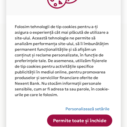
Plata in 6 rate fara dobanda prin Card Avantaj este
disponibila in magazinul online WWW.KAERCHER.RO
din lista.
Folosim tehnologii de tip cookies pentru a-ți
asigura o experiență cât mai plăcută de utilizare a
site-ului. Această tehnologie ne permite să
analizăm performanța site-ului, să îi îmbunătățim
permanent funcționalitățile și să afișăm un
conținut și reclame personalizate, în funcție de
preferințele tale. De asemenea, utilizăm fișierele
de tip cookies pentru activitățile specifice
publicității în mediul online, pentru promovarea
produselor și serviciilor financiare oferite de
Nexent Bank. Nu stocăm informații personale
sensibile, cum ar fi adresa ta sau parole, în cookie-
urile pe care le folosim.
Personalizează setările
Permite toate și închide