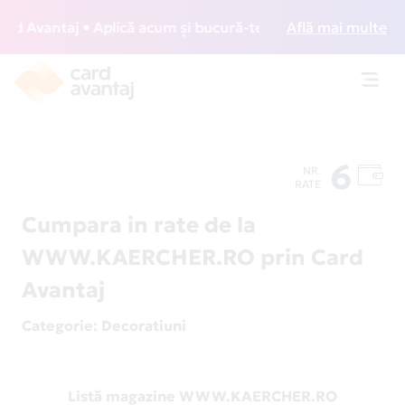
 Avantaj • Aplică acum și bucură-te de acces gratuit la lou
Află mai multe
Toggl
navig
6
NR.
RATE
Cumpara in rate de la
WWW.KAERCHER.RO prin Card
Avantaj
Categorie
: Decoratiuni
Listă magazine WWW.KAERCHER.RO