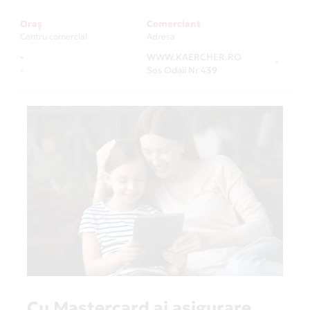
Oraș
Comerciant
Centru comercial
Adresa
-
WWW.KAERCHER.RO
-
-
Sos Odaii Nr 439
Cu Mastercard ai asigurare