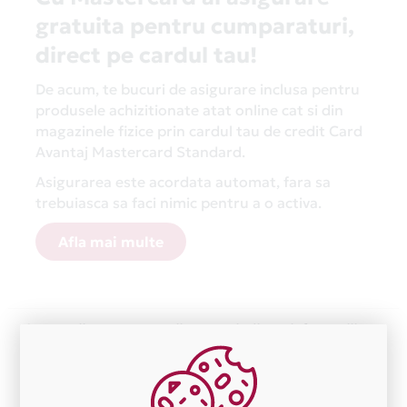
gratuita pentru cumparaturi,
direct pe cardul tau!
De acum, te bucuri de asigurare inclusa pentru
produsele achizitionate atat online cat si din
magazinele fizice prin cardul tau de credit Card
Avantaj Mastercard Standard.
Asigurarea este acordata automat, fara sa
trebuiasca sa faci nimic pentru a o activa.
Afla mai multe
Aceasta lista este actualizata periodic cu informatiile
primite de la fiecare comerciant partener Card Avantaj.
Ne cerem scuze pentru eventualele erori aparute
independent de vointa noastra.