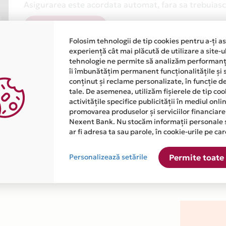
Asigurarea este acordata automat, fara sa trebuiasca
Afla mai multe
Folosim tehnologii de tip cookies pentru a-ți a
experiență cât mai plăcută de utilizare a site-u
tehnologie ne permite să analizăm performanța
îi îmbunătățim permanent funcționalitățile și 
conținut și reclame personalizate, în funcție d
tale. De asemenea, utilizăm fișierele de tip co
activitățile specifice publicității în mediul onl
atiile primite de la fiecare comerciant partener Card Avantaj. 
promovarea produselor și serviciilor financiare
Nexent Bank. Nu stocăm informații personale 
ar fi adresa ta sau parole, în cookie-urile pe car
 este disponibila in magazinul online WWW.KALINKAFURS.COM di
Personalizează setările
Permite toate 