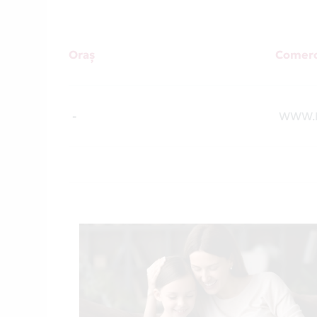
Oraș
Comerc
-
WWW.K