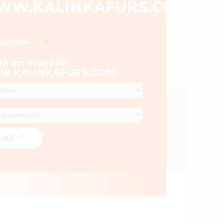
WW.KALINKAFURS.COM
1
magazine
tă un magazin
W.KALINKAFURS.COM
ută