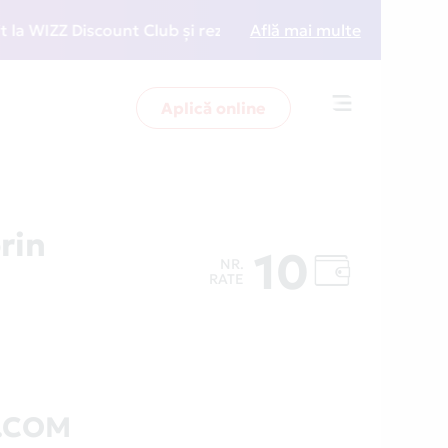
IZZ Discount Club și rezervări la preț redus
Află mai multe
• Zboară
Aplică online
Toggle
navigation
rin
10
NR.
RATE
S.COM