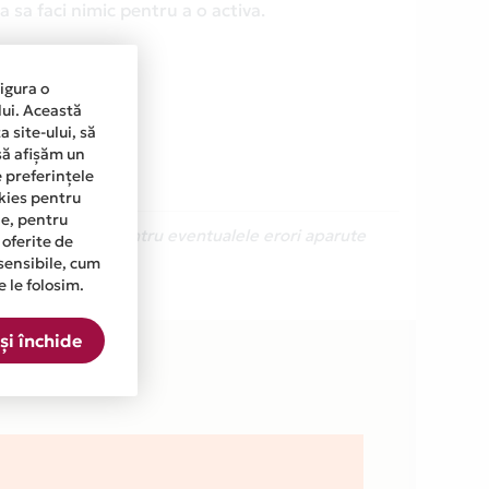
 sa faci nimic pentru a o activa.
sigura o
lui. Această
 site-ului, să
să afișăm un
e preferințele
okies pentru
ine, pentru
Ne cerem scuze pentru eventualele erori aparute
 oferite de
sensibile, cum
e le folosim.
n lista.
și închide