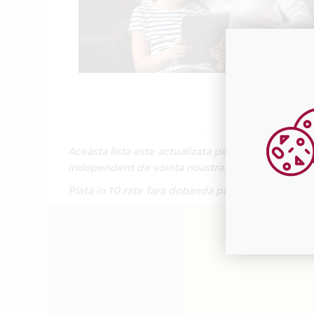
Aceasta lista este actualizata periodic cu inform
independent de vointa noastra.
Plata in 10 rate fara dobanda prin Card Avantaj