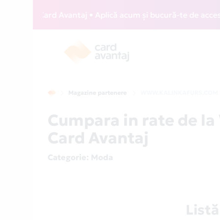
WIZZ Card Avantaj • Aplică acum și bucură-te de acces grat
Magazine partenere
WWW.KALINKAFURS.COM
Cumpara in rate de 
Card Avantaj
Categorie
: Moda
List