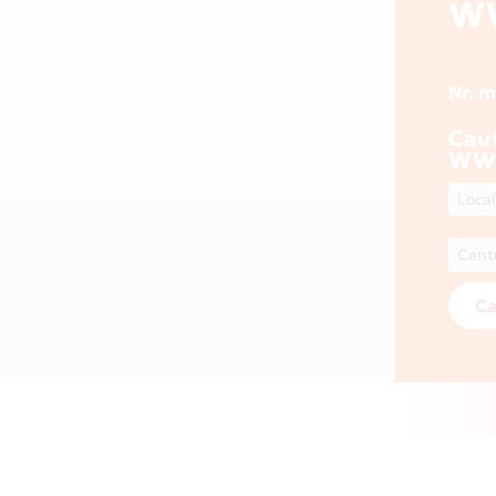
W
Nr. 
Cau
WW
Ca