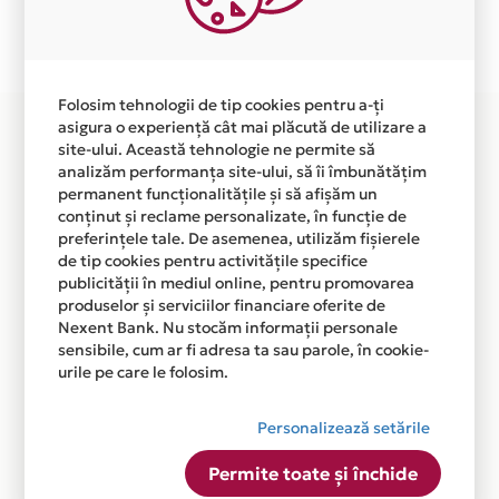
Plata in 3 rate fara dobanda prin Card Avantaj este
disponibila in magazinul online WWW.KARLA.FASHION
din lista.
Folosim tehnologii de tip cookies pentru a-ți
asigura o experiență cât mai plăcută de utilizare a
site-ului. Această tehnologie ne permite să
analizăm performanța site-ului, să îi îmbunătățim
permanent funcționalitățile și să afișăm un
conținut și reclame personalizate, în funcție de
preferințele tale. De asemenea, utilizăm fișierele
de tip cookies pentru activitățile specifice
publicității în mediul online, pentru promovarea
produselor și serviciilor financiare oferite de
Nexent Bank. Nu stocăm informații personale
sensibile, cum ar fi adresa ta sau parole, în cookie-
urile pe care le folosim.
Personalizează setările
Permite toate și închide