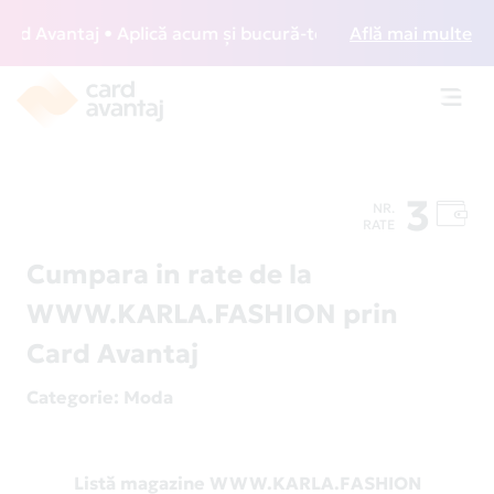
 Avantaj • Aplică acum și bucură-te de acces gratuit la lou
Află mai multe
Toggl
navig
3
NR.
RATE
Cumpara in rate de la
WWW.KARLA.FASHION prin
Card Avantaj
Categorie
: Moda
Listă magazine WWW.KARLA.FASHION