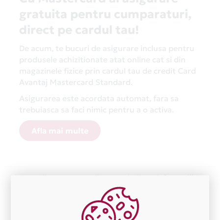
gratuita pentru cumparaturi,
direct pe cardul tau!
De acum, te bucuri de asigurare inclusa pentru
produsele achizitionate atat online cat si din
magazinele fizice prin cardul tau de credit Card
Avantaj Mastercard Standard.
Asigurarea este acordata automat, fara sa
trebuiasca sa faci nimic pentru a o activa.
Afla mai multe
Aceasta lista este actualizata periodic cu informatiile
primite de la fiecare comerciant partener Card Avantaj.
Ne cerem scuze pentru eventualele erori aparute
independent de vointa noastra.