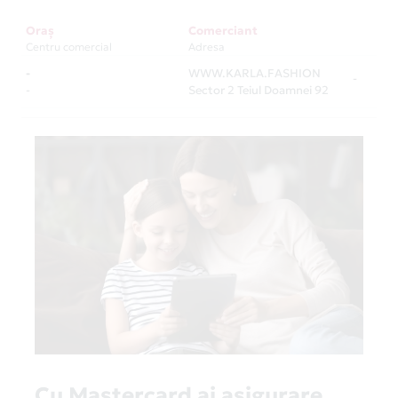
Oraș
Comerciant
Centru comercial
Adresa
-
WWW.KARLA.FASHION
-
-
Sector 2 Teiul Doamnei 92
Cu Mastercard ai asigurare