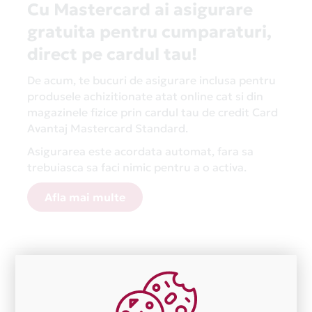
Cu Mastercard ai asigurare
gratuita pentru cumparaturi,
direct pe cardul tau!
De acum, te bucuri de asigurare inclusa pentru
produsele achizitionate atat online cat si din
magazinele fizice prin cardul tau de credit Card
Avantaj Mastercard Standard.
Asigurarea este acordata automat, fara sa
trebuiasca sa faci nimic pentru a o activa.
Afla mai multe
Aceasta lista este actualizata periodic cu informatiile
primite de la fiecare comerciant partener Card Avantaj.
Ne cerem scuze pentru eventualele erori aparute
independent de vointa noastra.