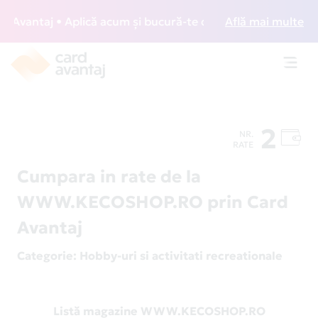
vantaj • Aplică acum și bucură-te de acces gratuit la loun
Află mai multe
Toggl
navig
2
NR.
RATE
Cumpara in rate de la
WWW.KECOSHOP.RO prin Card
Avantaj
Categorie
: Hobby-uri si activitati recreationale
Listă magazine WWW.KECOSHOP.RO