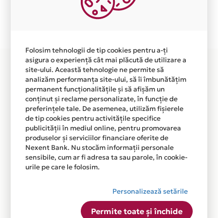
Plata in 2 rate fara dobanda prin Card Avantaj este
disponibila in magazinul online WWW.KECOSHOP.RO
din lista.
Folosim tehnologii de tip cookies pentru a-ți
asigura o experiență cât mai plăcută de utilizare a
site-ului. Această tehnologie ne permite să
analizăm performanța site-ului, să îi îmbunătățim
permanent funcționalitățile și să afișăm un
conținut și reclame personalizate, în funcție de
preferințele tale. De asemenea, utilizăm fișierele
de tip cookies pentru activitățile specifice
publicității în mediul online, pentru promovarea
produselor și serviciilor financiare oferite de
Nexent Bank. Nu stocăm informații personale
sensibile, cum ar fi adresa ta sau parole, în cookie-
urile pe care le folosim.
Personalizează setările
Permite toate și închide