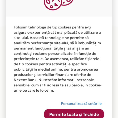
Plata in 6 rate fara dobanda prin Card Avantaj este
disponibila in magazinul online WWW.KELAN.RO din
lista.
Folosim tehnologii de tip cookies pentru a-ți
asigura o experiență cât mai plăcută de utilizare a
site-ului. Această tehnologie ne permite să
analizăm performanța site-ului, să îi îmbunătățim
permanent funcționalitățile și să afișăm un
conținut și reclame personalizate, în funcție de
preferințele tale. De asemenea, utilizăm fișierele
de tip cookies pentru activitățile specifice
publicității în mediul online, pentru promovarea
produselor și serviciilor financiare oferite de
Nexent Bank. Nu stocăm informații personale
sensibile, cum ar fi adresa ta sau parole, în cookie-
urile pe care le folosim.
Personalizează setările
Permite toate și închide