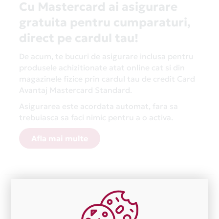
Cu Mastercard ai asigurare
gratuita pentru cumparaturi,
direct pe cardul tau!
De acum, te bucuri de asigurare inclusa pentru
produsele achizitionate atat online cat si din
magazinele fizice prin cardul tau de credit Card
Avantaj Mastercard Standard.
Asigurarea este acordata automat, fara sa
trebuiasca sa faci nimic pentru a o activa.
Afla mai multe
Aceasta lista este actualizata periodic cu informatiile
primite de la fiecare comerciant partener Card Avantaj.
Ne cerem scuze pentru eventualele erori aparute
independent de vointa noastra.