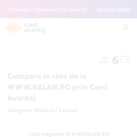
d Avantaj • Aplică acum și bucură-te de acces gratuit la lo
Află mai multe
Toggl
navig
6
NR.
RATE
Cumpara in rate de la
WWW.KELAN.RO prin Card
Avantaj
Categorie
: Bijuterii / Ceasuri
Listă magazine WWW.KELAN.RO