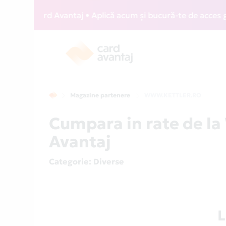
IZZ Card Avantaj • Aplică acum și bucură-te de acces gratui
Magazine partenere
WWW.KETTLER.RO
Cumpara in rate de 
Avantaj
Categorie
: Diverse
L