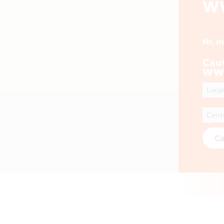
W
Nr. 
Cau
WWW
Ca