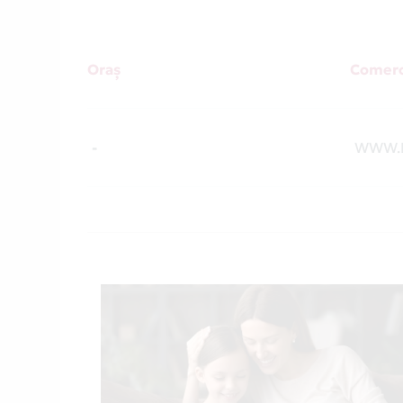
Oraș
Comerc
-
WWW.K