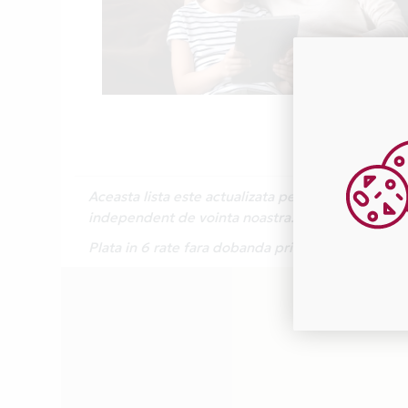
Aceasta lista este actualizata periodic cu inform
independent de vointa noastra.
Plata in 6 rate fara dobanda prin Card Avantaj e