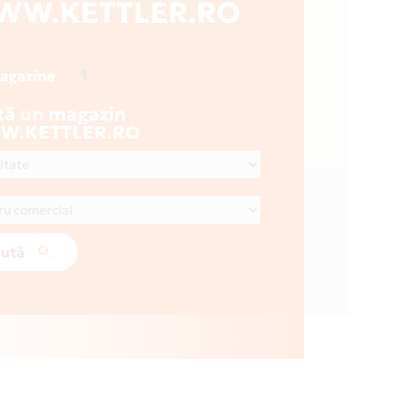
WW.KETTLER.RO
1
magazine
tă un magazin
.KETTLER.RO
ută