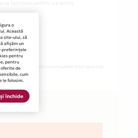
 sa faci nimic pentru a o activa.
sigura o
lui. Această
 site-ului, să
să afișăm un
e preferințele
okies pentru
ine, pentru
Ne cerem scuze pentru eventualele erori aparute
 oferite de
sensibile, cum
e le folosim.
și închide