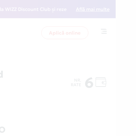
Z Discount Club și rezervări la preț redus
Află mai multe
• Zboară m
Aplică online
Toggle
navigation
d
6
NR.
RATE
RO