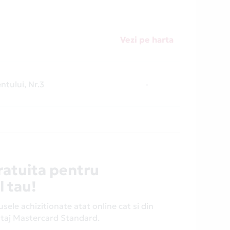
Vezi pe harta
ntului, Nr.3
-
ratuita pentru
l tau!
ele achizitionate atat online cat si din
antaj Mastercard Standard.