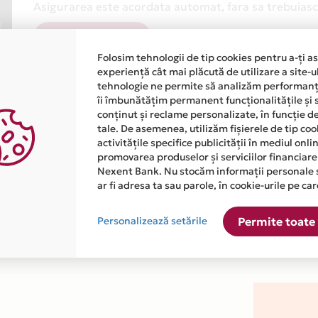
Asigurarea este acordata automat, fara sa trebuiasca
Afla mai multe
Folosim tehnologii de tip cookies pentru a-ți a
experiență cât mai plăcută de utilizare a site-u
tehnologie ne permite să analizăm performanța
îi îmbunătățim permanent funcționalitățile și 
conținut și reclame personalizate, în funcție d
tale. De asemenea, utilizăm fișierele de tip co
activitățile specifice publicității în mediul onl
atiile primite de la fiecare comerciant partener Card Avantaj. 
promovarea produselor și serviciilor financiare
Nexent Bank. Nu stocăm informații personale 
ar fi adresa ta sau parole, în cookie-urile pe car
ste disponibila in magazinul online WWW.KETTLER.RO din lista.
Personalizează setările
Permite toate 