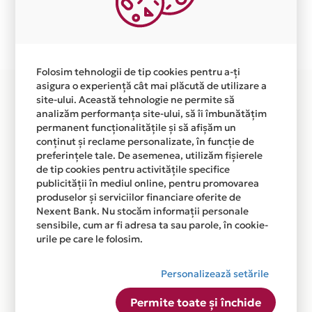
Plata in 3 rate fara dobanda prin Card Avantaj este
disponibila in magazinul online WWW.KLIMA-
EXPRESS.RO din lista.
Folosim tehnologii de tip cookies pentru a-ți
asigura o experiență cât mai plăcută de utilizare a
site-ului. Această tehnologie ne permite să
analizăm performanța site-ului, să îi îmbunătățim
permanent funcționalitățile și să afișăm un
conținut și reclame personalizate, în funcție de
preferințele tale. De asemenea, utilizăm fișierele
de tip cookies pentru activitățile specifice
publicității în mediul online, pentru promovarea
produselor și serviciilor financiare oferite de
Nexent Bank. Nu stocăm informații personale
sensibile, cum ar fi adresa ta sau parole, în cookie-
urile pe care le folosim.
Personalizează setările
Permite toate și închide