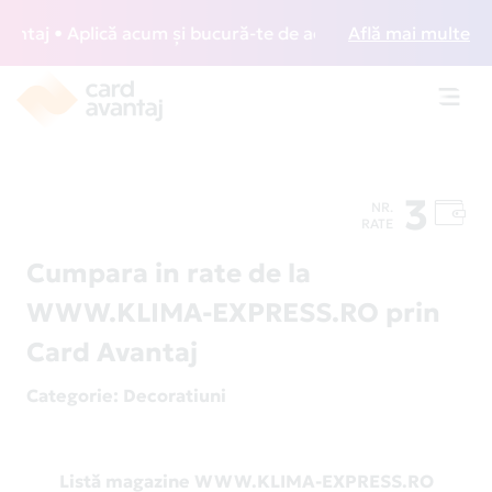
taj • Aplică acum și bucură-te de acces gratuit la lounge-u
Află mai multe
Toggl
navig
3
NR.
RATE
Cumpara in rate de la
WWW.KLIMA-EXPRESS.RO prin
Card Avantaj
Categorie
: Decoratiuni
Listă magazine WWW.KLIMA-EXPRESS.RO