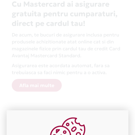
Cu Mastercard ai asigurare
gratuita pentru cumparaturi,
direct pe cardul tau!
De acum, te bucuri de asigurare inclusa pentru
produsele achizitionate atat online cat si din
magazinele fizice prin cardul tau de credit Card
Avantaj Mastercard Standard.
Asigurarea este acordata automat, fara sa
trebuiasca sa faci nimic pentru a o activa.
Afla mai multe
Aceasta lista este actualizata periodic cu informatiile
primite de la fiecare comerciant partener Card Avantaj.
Ne cerem scuze pentru eventualele erori aparute
independent de vointa noastra.