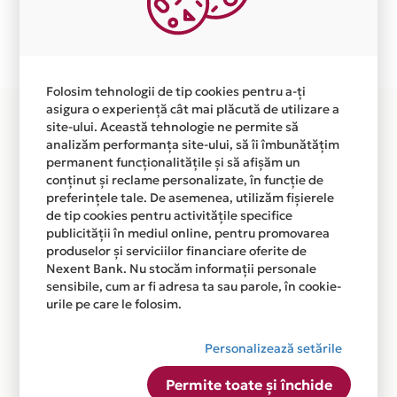
Plata in 6 rate fara dobanda prin Card Avantaj este
disponibila in magazinul online WWW.KOKOSHELL.RO
din lista.
Folosim tehnologii de tip cookies pentru a-ți
asigura o experiență cât mai plăcută de utilizare a
site-ului. Această tehnologie ne permite să
analizăm performanța site-ului, să îi îmbunătățim
permanent funcționalitățile și să afișăm un
conținut și reclame personalizate, în funcție de
preferințele tale. De asemenea, utilizăm fișierele
de tip cookies pentru activitățile specifice
publicității în mediul online, pentru promovarea
produselor și serviciilor financiare oferite de
Nexent Bank. Nu stocăm informații personale
sensibile, cum ar fi adresa ta sau parole, în cookie-
urile pe care le folosim.
Personalizează setările
Permite toate și închide