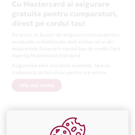
Cu Mastercard ai asigurare
gratuita pentru cumparaturi,
direct pe cardul tau!
De acum, te bucuri de asigurare inclusa pentru
produsele achizitionate atat online cat si din
magazinele fizice prin cardul tau de credit Card
Avantaj Mastercard Standard.
Asigurarea este acordata automat, fara sa
trebuiasca sa faci nimic pentru a o activa.
Afla mai multe
Aceasta lista este actualizata periodic cu informatiile
primite de la fiecare comerciant partener Card Avantaj.
Ne cerem scuze pentru eventualele erori aparute
independent de vointa noastra.