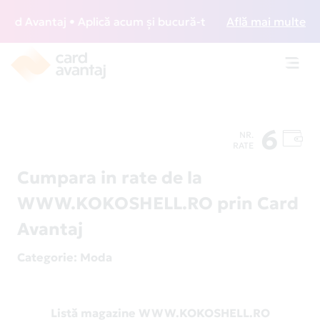
d Avantaj • Aplică acum și bucură-te de acces gratuit la lo
Află mai multe
Toggl
navig
6
NR.
RATE
Cumpara in rate de la
WWW.KOKOSHELL.RO prin Card
Avantaj
Categorie
: Moda
Listă magazine WWW.KOKOSHELL.RO