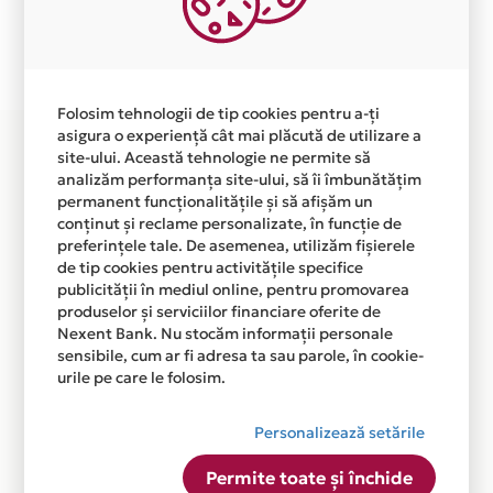
Plata in 4 rate fara dobanda prin Card Avantaj este
disponibila in magazinul online WWW.KOSON.RO din
lista.
Folosim tehnologii de tip cookies pentru a-ți
asigura o experiență cât mai plăcută de utilizare a
site-ului. Această tehnologie ne permite să
analizăm performanța site-ului, să îi îmbunătățim
permanent funcționalitățile și să afișăm un
conținut și reclame personalizate, în funcție de
preferințele tale. De asemenea, utilizăm fișierele
de tip cookies pentru activitățile specifice
publicității în mediul online, pentru promovarea
produselor și serviciilor financiare oferite de
Nexent Bank. Nu stocăm informații personale
sensibile, cum ar fi adresa ta sau parole, în cookie-
urile pe care le folosim.
Personalizează setările
Permite toate și închide