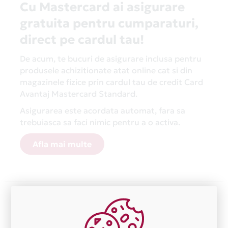
Cu Mastercard ai asigurare
gratuita pentru cumparaturi,
direct pe cardul tau!
De acum, te bucuri de asigurare inclusa pentru
produsele achizitionate atat online cat si din
magazinele fizice prin cardul tau de credit Card
Avantaj Mastercard Standard.
Asigurarea este acordata automat, fara sa
trebuiasca sa faci nimic pentru a o activa.
Afla mai multe
Aceasta lista este actualizata periodic cu informatiile
primite de la fiecare comerciant partener Card Avantaj.
Ne cerem scuze pentru eventualele erori aparute
independent de vointa noastra.