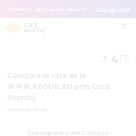
d Avantaj • Aplică acum și bucură-te de acces gratuit la lo
Află mai multe
Toggl
navig
4
NR.
RATE
Cumpara in rate de la
WWW.KOSON.RO prin Card
Avantaj
Categorie
: Moda
Listă magazine WWW.KOSON.RO