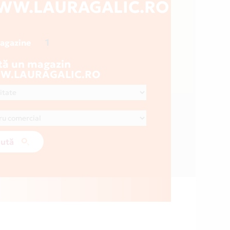
WW.LAURAGALIC.RO
1
magazine
tă un magazin
.LAURAGALIC.RO
ută