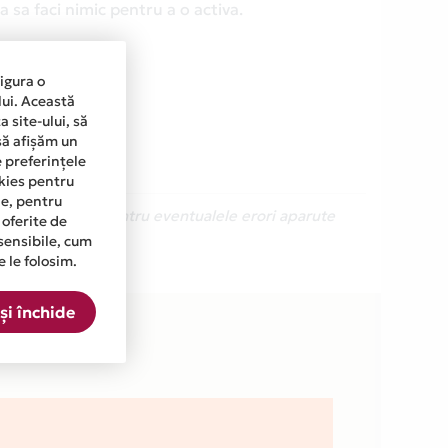
 sa faci nimic pentru a o activa.
sigura o
lui. Această
 site-ului, să
să afișăm un
e preferințele
okies pentru
ine, pentru
Ne cerem scuze pentru eventualele erori aparute
 oferite de
sensibile, cum
e le folosim.
ta.
și închide