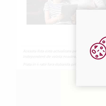
Aceasta lista este actualizata periodic cu inform
independent de vointa noastra.
Plata in 4 rate fara dobanda prin Card Avantaj 