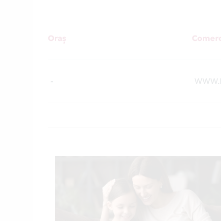
Oraș
Comerc
-
WWW.L