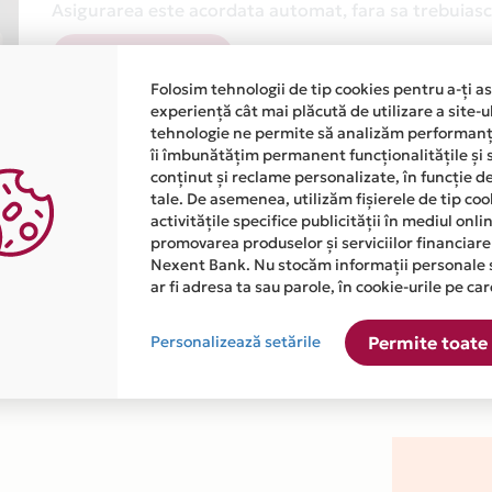
Asigurarea este acordata automat, fara sa trebuiasca
Afla mai multe
Folosim tehnologii de tip cookies pentru a-ți a
experiență cât mai plăcută de utilizare a site-u
tehnologie ne permite să analizăm performanța
îi îmbunătățim permanent funcționalitățile și 
conținut și reclame personalizate, în funcție d
tale. De asemenea, utilizăm fișierele de tip co
activitățile specifice publicității în mediul onl
atiile primite de la fiecare comerciant partener Card Avantaj. 
promovarea produselor și serviciilor financiare
Nexent Bank. Nu stocăm informații personale 
ar fi adresa ta sau parole, în cookie-urile pe car
este disponibila in magazinul online WWW.LAURAGALIC.RO din lis
Personalizează setările
Permite toate 