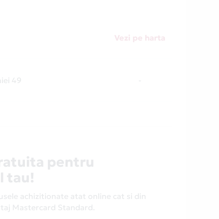
Vezi pe harta
iei 49
-
ratuita pentru
l tau!
ele achizitionate atat online cat si din
antaj Mastercard Standard.