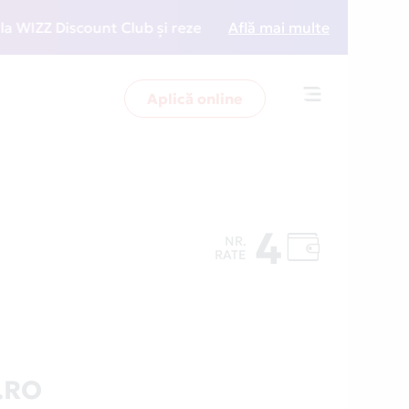
Z Discount Club și rezervări la preț redus
Află mai multe
• Zboară 
Aplică online
Toggle
navigation
4
NR.
RATE
.RO