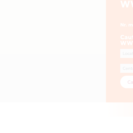
W
Nr. 
Cau
WWW
Ca