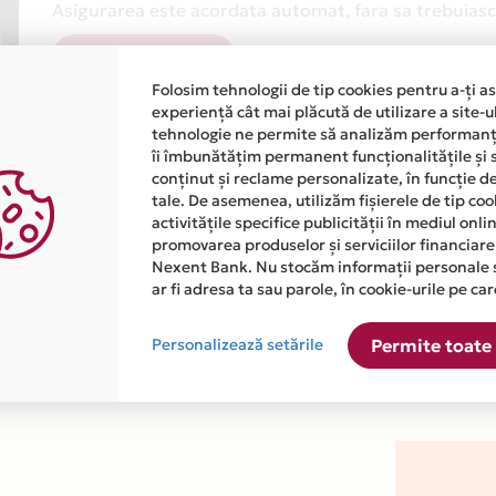
Asigurarea este acordata automat, fara sa trebuiasca
Afla mai multe
Folosim tehnologii de tip cookies pentru a-ți a
experiență cât mai plăcută de utilizare a site-u
tehnologie ne permite să analizăm performanța
îi îmbunătățim permanent funcționalitățile și 
conținut și reclame personalizate, în funcție d
tale. De asemenea, utilizăm fișierele de tip co
activitățile specifice publicității în mediul onl
atiile primite de la fiecare comerciant partener Card Avantaj. 
promovarea produselor și serviciilor financiare
Nexent Bank. Nu stocăm informații personale 
ar fi adresa ta sau parole, în cookie-urile pe car
ste disponibila in magazinul online WWW.LED24.RO din lista.
Personalizează setările
Permite toate 