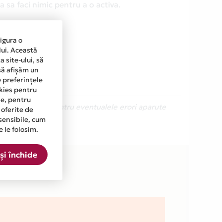
 sa faci nimic pentru a o activa.
sigura o
lui. Această
 site-ului, să
să afișăm un
e preferințele
okies pentru
ine, pentru
Ne cerem scuze pentru eventualele erori aparute
 oferite de
sensibile, cum
e le folosim.
și închide