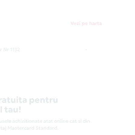
Vezi pe harta
er Nr 1132
-
ratuita pentru
l tau!
ele achizitionate atat online cat si din
antaj Mastercard Standard.