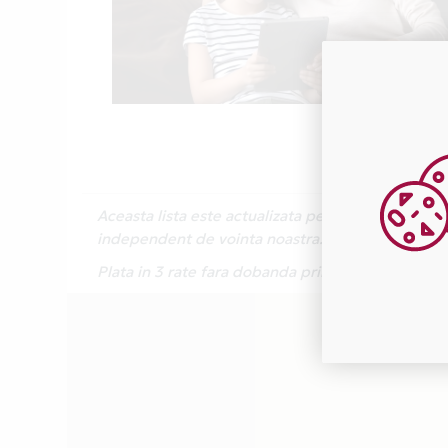
Aceasta lista este actualizata periodic cu inform
independent de vointa noastra.
Plata in 3 rate fara dobanda prin Card Avantaj e