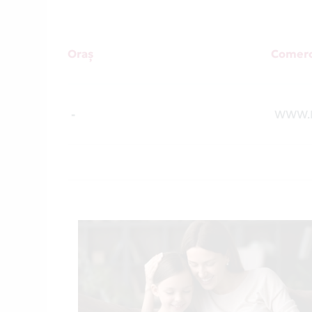
Oraș
Comerc
-
WWW.L