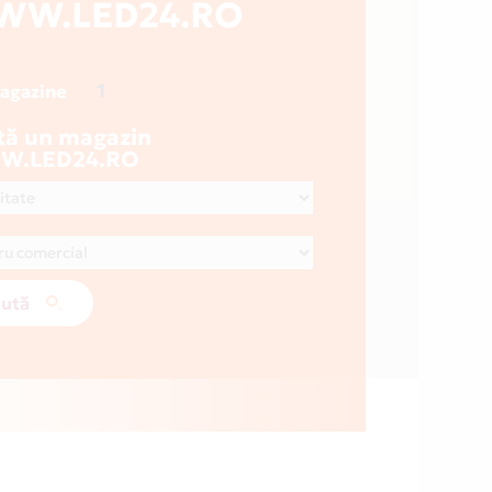
WW.LED24.RO
1
magazine
tă un magazin
.LED24.RO
ută