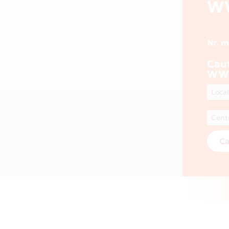
W
Nr. 
Cau
WWW
Ca