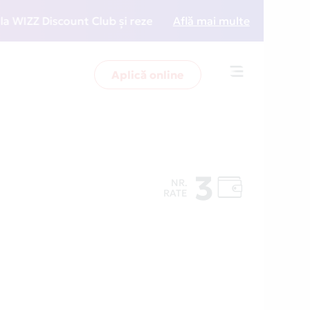
ZZ Discount Club și rezervări la preț redus
Află mai multe
• Zboară 
Aplică online
Toggle
navigation
3
NR.
RATE