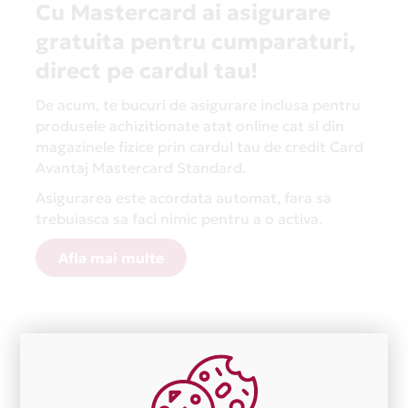
Cu Mastercard ai asigurare
gratuita pentru cumparaturi,
direct pe cardul tau!
De acum, te bucuri de asigurare inclusa pentru
produsele achizitionate atat online cat si din
magazinele fizice prin cardul tau de credit Card
Avantaj Mastercard Standard.
Asigurarea este acordata automat, fara sa
trebuiasca sa faci nimic pentru a o activa.
Afla mai multe
Aceasta lista este actualizata periodic cu informatiile
primite de la fiecare comerciant partener Card Avantaj.
Ne cerem scuze pentru eventualele erori aparute
independent de vointa noastra.