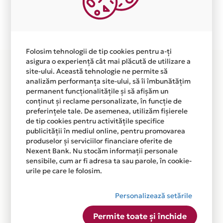
Plata in 4 rate fara dobanda prin Card Avantaj este
disponibila in magazinul online
WWW.LENJERIIDEPAT.NET din lista.
Folosim tehnologii de tip cookies pentru a-ți
asigura o experiență cât mai plăcută de utilizare a
site-ului. Această tehnologie ne permite să
analizăm performanța site-ului, să îi îmbunătățim
permanent funcționalitățile și să afișăm un
conținut și reclame personalizate, în funcție de
preferințele tale. De asemenea, utilizăm fișierele
de tip cookies pentru activitățile specifice
publicității în mediul online, pentru promovarea
produselor și serviciilor financiare oferite de
Nexent Bank. Nu stocăm informații personale
sensibile, cum ar fi adresa ta sau parole, în cookie-
urile pe care le folosim.
Personalizează setările
Permite toate și închide