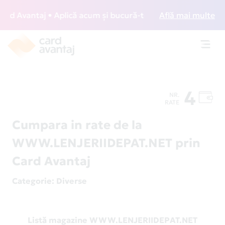
 Avantaj • Aplică acum și bucură-te de acces gratuit la lo
Află mai multe
Toggl
navig
4
NR.
RATE
Cumpara in rate de la
WWW.LENJERIIDEPAT.NET prin
Card Avantaj
Categorie
: Diverse
Listă magazine WWW.LENJERIIDEPAT.NET