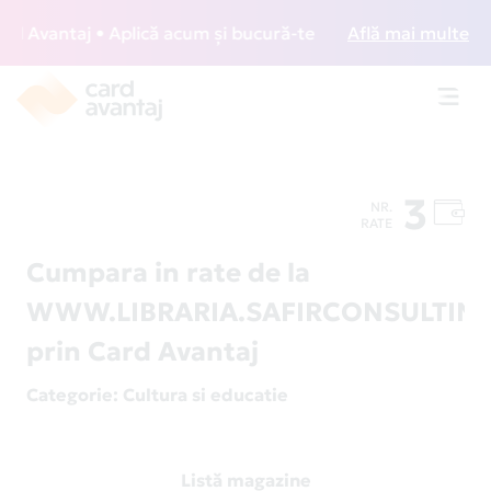
Avantaj • Aplică acum și bucură-te de acces gratuit la loun
Află mai multe
Toggl
navig
3
NR.
RATE
Cumpara in rate de la
WWW.LIBRARIA.SAFIRCONSULTIN
prin Card Avantaj
Categorie
: Cultura si educatie
Listă magazine