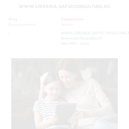
WWW.LIBRARIA.SAFIRCONSULTING.RO
Oraș
Comerciant
Centru comercial
Adresa
-
WWW.LIBRARIA.SAFIRCONSULTING.
-
Bulevardul Basarabia 87,
-
bloc MR3, scara