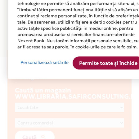
tehnologie ne permite să analizăm performanța site-ului, 
îi îmbunătățim permanent funcționalitățile și să afișăm un
conținut și reclame personalizate, în funcție de preferințel
tale. De asemenea, utilizăm fișierele de tip cookies pentru
activitățile specifice publicității în mediul online, pentru
promovarea produselor și serviciilor financiare oferite de
Nexent Bank. Nu stocăm informații personale sensibile, c
ar fi adresa ta sau parole, în cookie-urile pe care le folosim.
WWW.LIBRARIA.SAFIRCONSULTI
Personalizează setările
Permite toate și închide
1
Nr. magazine
Caută un magazin
WWW.LIBRARIA.SAFIRCONSULTING.R
Caută