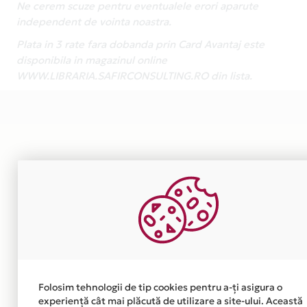
Ne cerem scuze pentru eventualele erori aparute
independent de vointa noastra.
Plata in 3 rate fara dobanda prin Card Avantaj este
disponibila in magazinul online
WWW.LIBRARIA.SAFIRCONSULTING.RO din lista.
Folosim tehnologii de tip cookies pentru a-ți asigura o
experiență cât mai plăcută de utilizare a site-ului. Această