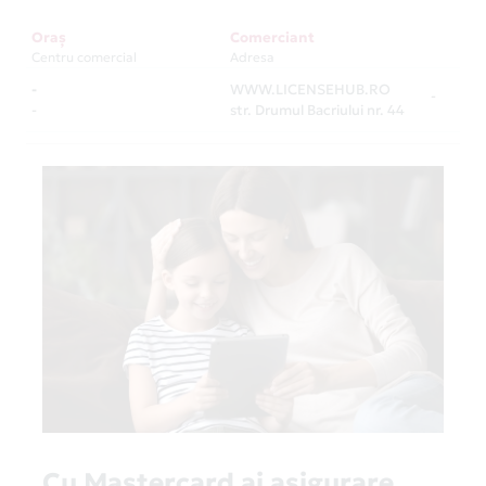
Oraș
Comerciant
Centru comercial
Adresa
-
WWW.LICENSEHUB.RO
-
-
str. Drumul Bacriului nr. 44
Cu Mastercard ai asigurare