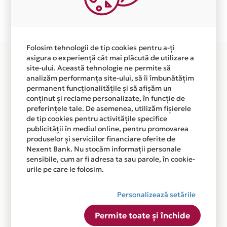
Plata in 6 rate fara dobanda prin Card Avantaj este
disponibila in magazinul online WWW.LICENSEHUB.RO
din lista.
Folosim tehnologii de tip cookies pentru a-ți
asigura o experiență cât mai plăcută de utilizare a
site-ului. Această tehnologie ne permite să
analizăm performanța site-ului, să îi îmbunătățim
permanent funcționalitățile și să afișăm un
conținut și reclame personalizate, în funcție de
preferințele tale. De asemenea, utilizăm fișierele
de tip cookies pentru activitățile specifice
publicității în mediul online, pentru promovarea
produselor și serviciilor financiare oferite de
Nexent Bank. Nu stocăm informații personale
sensibile, cum ar fi adresa ta sau parole, în cookie-
urile pe care le folosim.
Personalizează setările
Permite toate și închide