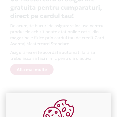
gratuita pentru cumparaturi,
direct pe cardul tau!
De acum, te bucuri de asigurare inclusa pentru
produsele achizitionate atat online cat si din
magazinele fizice prin cardul tau de credit Card
Avantaj Mastercard Standard.
Asigurarea este acordata automat, fara sa
trebuiasca sa faci nimic pentru a o activa.
Afla mai multe
Aceasta lista este actualizata periodic cu informatiile
primite de la fiecare comerciant partener Card Avantaj.
Ne cerem scuze pentru eventualele erori aparute
independent de vointa noastra.