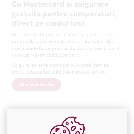
Cu Mastercard ai asigurare
gratuita pentru cumparaturi,
direct pe cardul tau!
De acum, te bucuri de asigurare inclusa pentru
produsele achizitionate atat online cat si din
magazinele fizice prin cardul tau de credit Card
Avantaj Mastercard Standard.
Asigurarea este acordata automat, fara sa
trebuiasca sa faci nimic pentru a o activa.
Afla mai multe
Aceasta lista este actualizata periodic cu informatiile
primite de la fiecare comerciant partener Card Avantaj.
Ne cerem scuze pentru eventualele erori aparute
independent de vointa noastra.