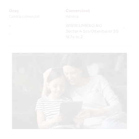
Oraș
Comerciant
Centru comercial
Adresa
-
WWW.LIMERO.RO
-
Sector 4 Sos Oltenitei nr 50
-
bl 7a sc 2