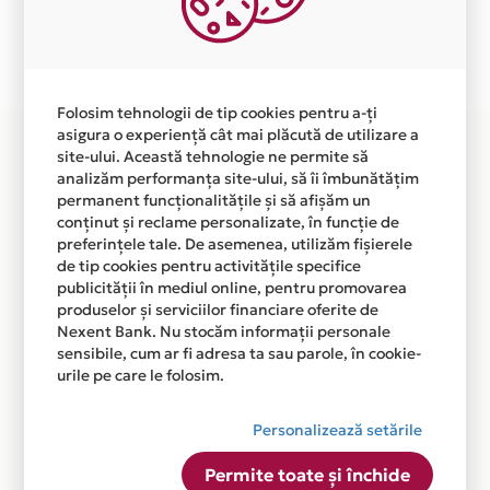
Plata in 3 rate fara dobanda prin Card Avantaj este
disponibila in magazinul online WWW.LIMERO.RO din
lista.
Folosim tehnologii de tip cookies pentru a-ți
asigura o experiență cât mai plăcută de utilizare a
site-ului. Această tehnologie ne permite să
analizăm performanța site-ului, să îi îmbunătățim
permanent funcționalitățile și să afișăm un
conținut și reclame personalizate, în funcție de
preferințele tale. De asemenea, utilizăm fișierele
de tip cookies pentru activitățile specifice
publicității în mediul online, pentru promovarea
produselor și serviciilor financiare oferite de
Nexent Bank. Nu stocăm informații personale
sensibile, cum ar fi adresa ta sau parole, în cookie-
urile pe care le folosim.
Personalizează setările
Permite toate și închide