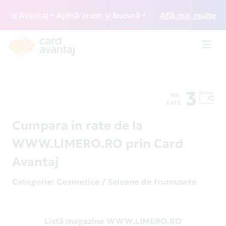
d Avantaj • Aplică acum și bucură-te de acces gratuit la lo
Află mai multe
Toggl
navig
3
NR.
RATE
Cumpara in rate de la
WWW.LIMERO.RO prin Card
Avantaj
Categorie
: Cosmetice / Saloane de frumusete
Listă magazine WWW.LIMERO.RO