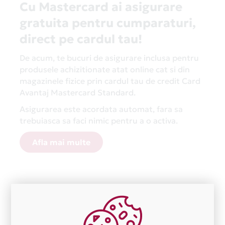
Cu Mastercard ai asigurare
gratuita pentru cumparaturi,
direct pe cardul tau!
De acum, te bucuri de asigurare inclusa pentru
produsele achizitionate atat online cat si din
magazinele fizice prin cardul tau de credit Card
Avantaj Mastercard Standard.
Asigurarea este acordata automat, fara sa
trebuiasca sa faci nimic pentru a o activa.
Afla mai multe
Aceasta lista este actualizata periodic cu informatiile
primite de la fiecare comerciant partener Card Avantaj.
Ne cerem scuze pentru eventualele erori aparute
independent de vointa noastra.