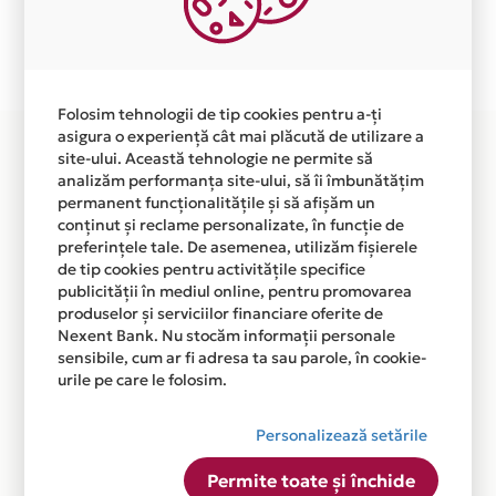
Plata in 5 rate fara dobanda prin Card Avantaj este
disponibila in magazinul online
WWW.LUMINITERASA.RO din lista.
Folosim tehnologii de tip cookies pentru a-ți
asigura o experiență cât mai plăcută de utilizare a
site-ului. Această tehnologie ne permite să
analizăm performanța site-ului, să îi îmbunătățim
permanent funcționalitățile și să afișăm un
conținut și reclame personalizate, în funcție de
preferințele tale. De asemenea, utilizăm fișierele
de tip cookies pentru activitățile specifice
publicității în mediul online, pentru promovarea
produselor și serviciilor financiare oferite de
Nexent Bank. Nu stocăm informații personale
sensibile, cum ar fi adresa ta sau parole, în cookie-
urile pe care le folosim.
Personalizează setările
Permite toate și închide