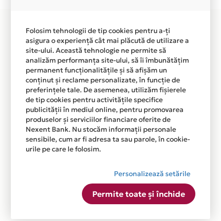
Folosim tehnologii de tip cookies pentru a-ți
asigura o experiență cât mai plăcută de utilizare a
site-ului. Această tehnologie ne permite să
analizăm performanța site-ului, să îi îmbunătățim
permanent funcționalitățile și să afișăm un
conținut și reclame personalizate, în funcție de
preferințele tale. De asemenea, utilizăm fișierele
de tip cookies pentru activitățile specifice
publicității în mediul online, pentru promovarea
produselor și serviciilor financiare oferite de
Nexent Bank. Nu stocăm informații personale
sensibile, cum ar fi adresa ta sau parole, în cookie-
urile pe care le folosim.
Personalizează setările
Permite toate și închide