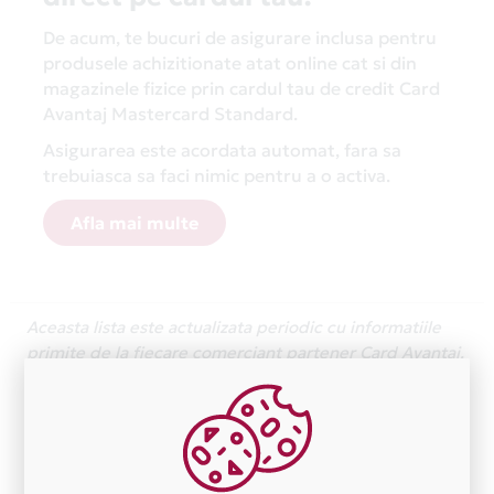
De acum, te bucuri de asigurare inclusa pentru
produsele achizitionate atat online cat si din
magazinele fizice prin cardul tau de credit Card
Avantaj Mastercard Standard.
Asigurarea este acordata automat, fara sa
trebuiasca sa faci nimic pentru a o activa.
Afla mai multe
Aceasta lista este actualizata periodic cu informatiile
primite de la fiecare comerciant partener Card Avantaj.
Ne cerem scuze pentru eventualele erori aparute
independent de vointa noastra.
Plata in 3 rate fara dobanda prin Card Avantaj este
disponibila in magazinele fizice WWW.LUXURAELITE.RO
din lista.