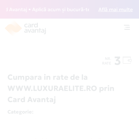
 Avantaj • Aplică acum și bucură-te de acces gratuit la lou
Află mai multe
Toggl
navig
3
NR.
RATE
Cumpara in rate de la
WWW.LUXURAELITE.RO prin
Card Avantaj
Categorie
: