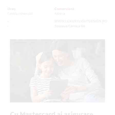
Oraș
Comerciant
Centru comercial
Adresa
-
WWW.LUXURYLIGHTDESIGN.RO
-
-
Soseaua Cernica 86
Cu Mastercard ai asigurare