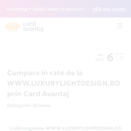
d Avantaj • Aplică acum și bucură-te de acces gratuit la lo
Află mai multe
Toggl
navig
6
NR.
RATE
Cumpara in rate de la
WWW.LUXURYLIGHTDESIGN.RO
prin Card Avantaj
Categorie
: Diverse
Listă magazine WWW.LUXURYLIGHTDESIGN.RO