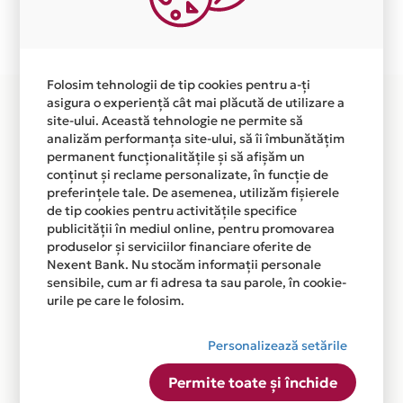
Plata in 6 rate fara dobanda prin Card Avantaj este
disponibila in magazinul online
WWW.LUXURYLIGHTDESIGN.RO din lista.
Folosim tehnologii de tip cookies pentru a-ți
asigura o experiență cât mai plăcută de utilizare a
site-ului. Această tehnologie ne permite să
analizăm performanța site-ului, să îi îmbunătățim
permanent funcționalitățile și să afișăm un
conținut și reclame personalizate, în funcție de
preferințele tale. De asemenea, utilizăm fișierele
de tip cookies pentru activitățile specifice
publicității în mediul online, pentru promovarea
produselor și serviciilor financiare oferite de
Nexent Bank. Nu stocăm informații personale
sensibile, cum ar fi adresa ta sau parole, în cookie-
urile pe care le folosim.
Personalizează setările
Permite toate și închide