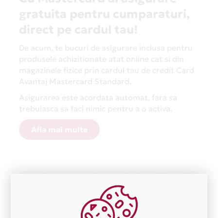
gratuita pentru cumparaturi,
direct pe cardul tau!
De acum, te bucuri de asigurare inclusa pentru
produsele achizitionate atat online cat si din
magazinele fizice prin cardul tau de credit Card
Avantaj Mastercard Standard.
Asigurarea este acordata automat, fara sa
trebuiasca sa faci nimic pentru a o activa.
Afla mai multe
Aceasta lista este actualizata periodic cu informatiile
primite de la fiecare comerciant partener Card Avantaj.
Ne cerem scuze pentru eventualele erori aparute
independent de vointa noastra.