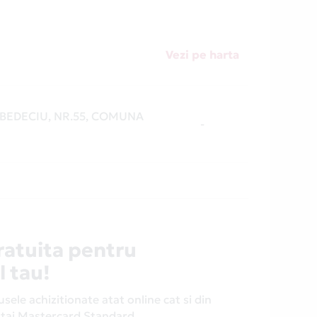
Vezi pe harta
 BEDECIU, NR.55, COMUNA
-
ratuita pentru
l tau!
ele achizitionate atat online cat si din
antaj Mastercard Standard.