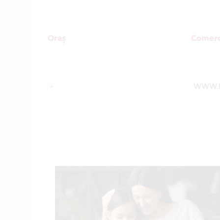
Oraș
Comerc
-
WWW.M