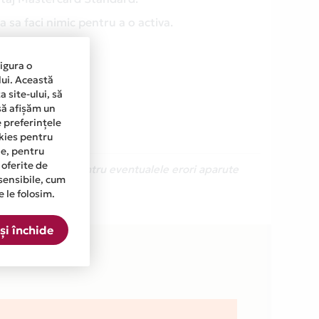
 sa faci nimic pentru a o activa.
sigura o
lui. Această
 site-ului, să
să afișăm un
e preferințele
okies pentru
ine, pentru
 oferite de
Ne cerem scuze pentru eventualele erori aparute
sensibile, cum
e le folosim.
RO din lista.
și închide