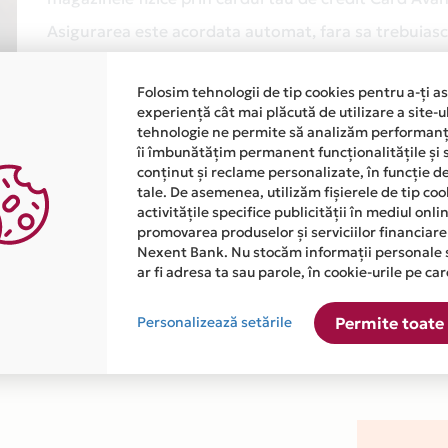
Asigurarea este acordata automat, fara sa trebuiasca
Afla mai multe
Folosim tehnologii de tip cookies pentru a-ți a
experiență cât mai plăcută de utilizare a site-u
tehnologie ne permite să analizăm performanța
îi îmbunătățim permanent funcționalitățile și 
conținut și reclame personalizate, în funcție d
tale. De asemenea, utilizăm fișierele de tip co
activitățile specifice publicității în mediul onl
promovarea produselor și serviciilor financiare
atiile primite de la fiecare comerciant partener Card Avantaj. 
Nexent Bank. Nu stocăm informații personale 
ar fi adresa ta sau parole, în cookie-urile pe car
este disponibila in magazinul online WWW.MAGAZINDEARTIZANAT.
Personalizează setările
Permite toate 