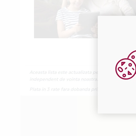
Aceasta lista este actualizata periodic cu inform
independent de vointa noastra.
Plata in 3 rate fara dobanda prin Card Avantaj 