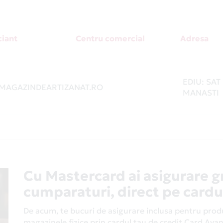
iant
Centru comercial
Adresa
EDIU: SAT
AGAZINDEARTIZANAT.RO
-
MANASTI
Cu Mastercard ai asigurare g
cumparaturi, direct pe cardu
De acum, te bucuri de asigurare inclusa pentru produs
magazinele fizice prin cardul tau de credit Card Av