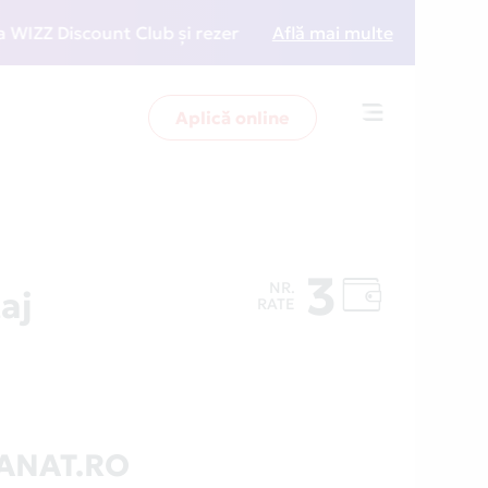
 Discount Club și rezervări la preț redus
Află mai multe
• Zboară ma
Aplică online
Toggle
navigation
3
NR.
aj
RATE
ANAT.RO