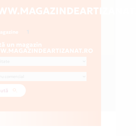
WW.MAGAZINDEARTIZANAT
1
magazine
tă un magazin
.MAGAZINDEARTIZANAT.RO
ută