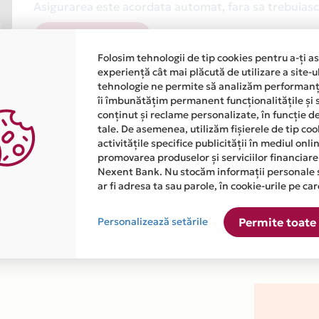
Asigurarea este acordata automat, fara sa trebuiasca
Afla mai multe
Folosim tehnologii de tip cookies pentru a-ți a
experiență cât mai plăcută de utilizare a site-u
tehnologie ne permite să analizăm performanța
îi îmbunătățim permanent funcționalitățile și 
conținut și reclame personalizate, în funcție d
tale. De asemenea, utilizăm fișierele de tip co
activitățile specifice publicității în mediul onl
atiile primite de la fiecare comerciant partener Card Avantaj. 
promovarea produselor și serviciilor financiare
Nexent Bank. Nu stocăm informații personale 
ar fi adresa ta sau parole, în cookie-urile pe car
este disponibila in magazinul online WWW.MAGNET.RO din lista.
Personalizează setările
Permite toate 