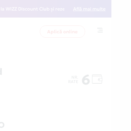
ZZ Discount Club și rezervări la preț redus
Află mai multe
• Zboară 
Aplică online
Toggle
navigation
d
6
NR.
RATE
O