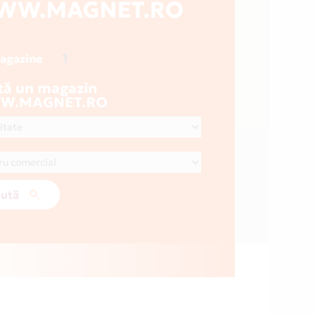
WW.MAGNET.RO
1
magazine
tă un magazin
W.MAGNET.RO
ută