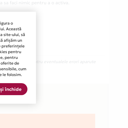
 sa faci nimic pentru a o activa.
sigura o
lui. Această
 site-ului, să
să afișăm un
e preferințele
okies pentru
ine, pentru
Ne cerem scuze pentru eventualele erori aparute
 oferite de
sensibile, cum
e le folosim.
și închide