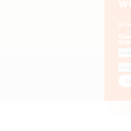
W
Nr. 
Cau
WW
Ca