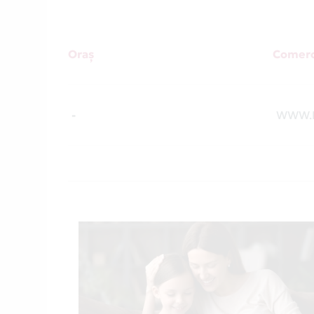
Oraș
Comerc
-
WWW.