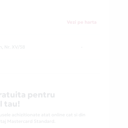
Vezi pe harta
h, Nr. XV/58
-
ratuita pentru
l tau!
ele achizitionate atat online cat si din
antaj Mastercard Standard.