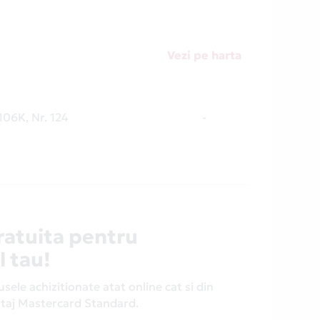
Vezi pe harta
106K, Nr. 124
-
ratuita pentru
l tau!
ele achizitionate atat online cat si din
antaj Mastercard Standard.