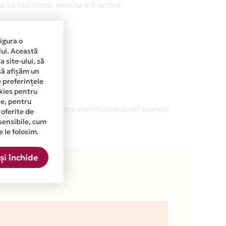
 sa faci nimic pentru a o activa.
sigura o
lui. Această
 site-ului, să
să afișăm un
e preferințele
okies pentru
ine, pentru
Ne cerem scuze pentru eventualele erori aparute
 oferite de
sensibile, cum
e le folosim.
ta.
și închide