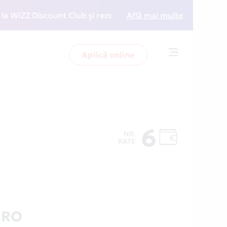
ZZ Discount Club și rezervări la preț redus
Află mai multe
• Zboară 
Aplică online
Toggle
navigation
6
NR.
RATE
.RO