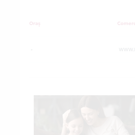
Oraș
Comerc
-
WWW.