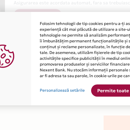
Asigurarea este acordata automat, fara sa trebuiasca
Afla mai multe
Folosim tehnologii de tip cookies pentru a-ți a
experiență cât mai plăcută de utilizare a site-u
tehnologie ne permite să analizăm performanța
îi îmbunătățim permanent funcționalitățile și 
conținut și reclame personalizate, în funcție d
tale. De asemenea, utilizăm fișierele de tip co
activitățile specifice publicității în mediul onl
atiile primite de la fiecare comerciant partener Card Avantaj. 
promovarea produselor și serviciilor financiare
Nexent Bank. Nu stocăm informații personale 
ar fi adresa ta sau parole, în cookie-urile pe car
este disponibila in magazinul online WWW.MANIAMALL.RO din lis
Personalizează setările
Permite toate 