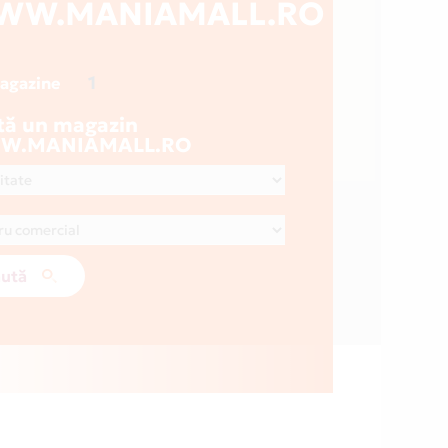
WW.MANIAMALL.RO
1
magazine
tă un magazin
W.MANIAMALL.RO
ută