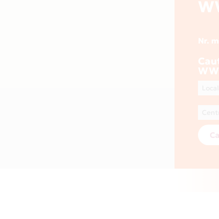
W
Nr. 
Cau
WW
Ca