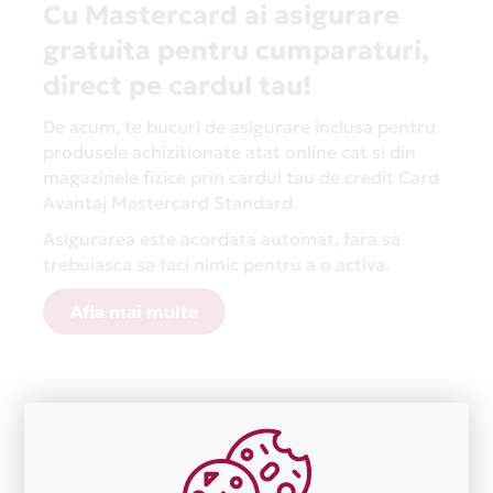
Cu Mastercard ai asigurare
gratuita pentru cumparaturi,
direct pe cardul tau!
De acum, te bucuri de asigurare inclusa pentru
produsele achizitionate atat online cat si din
magazinele fizice prin cardul tau de credit Card
Avantaj Mastercard Standard.
Asigurarea este acordata automat, fara sa
trebuiasca sa faci nimic pentru a o activa.
Afla mai multe
Aceasta lista este actualizata periodic cu informatiile
primite de la fiecare comerciant partener Card Avantaj.
Ne cerem scuze pentru eventualele erori aparute
independent de vointa noastra.