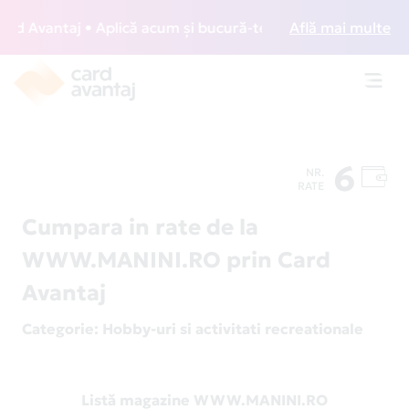
 Avantaj • Aplică acum și bucură-te de acces gratuit la lou
Află mai multe
Toggl
navig
6
NR.
RATE
Cumpara in rate de la
WWW.MANINI.RO prin Card
Avantaj
Categorie
: Hobby-uri si activitati recreationale
Listă magazine WWW.MANINI.RO