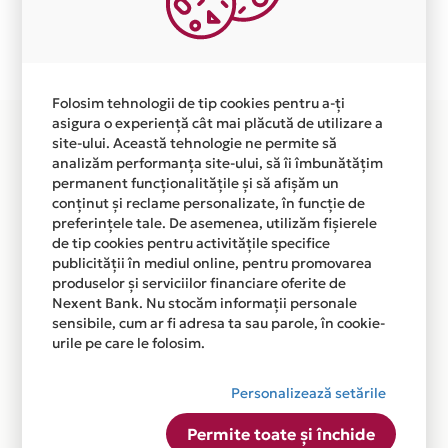
Plata in 6 rate fara dobanda prin Card Avantaj este
disponibila in magazinul online WWW.MANINI.RO din
lista.
Folosim tehnologii de tip cookies pentru a-ți
asigura o experiență cât mai plăcută de utilizare a
site-ului. Această tehnologie ne permite să
analizăm performanța site-ului, să îi îmbunătățim
permanent funcționalitățile și să afișăm un
conținut și reclame personalizate, în funcție de
preferințele tale. De asemenea, utilizăm fișierele
de tip cookies pentru activitățile specifice
publicității în mediul online, pentru promovarea
produselor și serviciilor financiare oferite de
Nexent Bank. Nu stocăm informații personale
sensibile, cum ar fi adresa ta sau parole, în cookie-
urile pe care le folosim.
Personalizează setările
Permite toate și închide