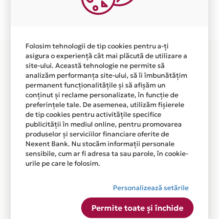
Plata in 12 rate fara dobanda prin Card Avantaj este
disponibila in magazinul online WWW.MARIART.RO din
lista.
Folosim tehnologii de tip cookies pentru a-ți
asigura o experiență cât mai plăcută de utilizare a
site-ului. Această tehnologie ne permite să
analizăm performanța site-ului, să îi îmbunătățim
permanent funcționalitățile și să afișăm un
conținut și reclame personalizate, în funcție de
preferințele tale. De asemenea, utilizăm fișierele
de tip cookies pentru activitățile specifice
publicității în mediul online, pentru promovarea
produselor și serviciilor financiare oferite de
Nexent Bank. Nu stocăm informații personale
sensibile, cum ar fi adresa ta sau parole, în cookie-
urile pe care le folosim.
Personalizează setările
Permite toate și închide