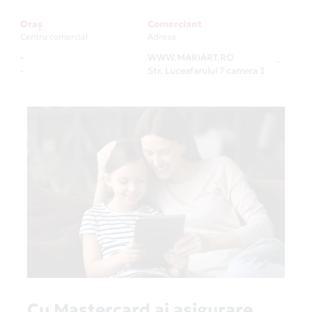
Oraș
Comerciant
Centru comercial
Adresa
-
WWW.MARIART.RO
-
-
Str. Luceafarului 7 camera 3
Cu Mastercard ai asigurare