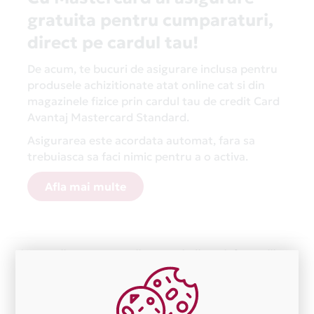
gratuita pentru cumparaturi,
direct pe cardul tau!
De acum, te bucuri de asigurare inclusa pentru
produsele achizitionate atat online cat si din
magazinele fizice prin cardul tau de credit Card
Avantaj Mastercard Standard.
Asigurarea este acordata automat, fara sa
trebuiasca sa faci nimic pentru a o activa.
Afla mai multe
Aceasta lista este actualizata periodic cu informatiile
primite de la fiecare comerciant partener Card Avantaj.
Ne cerem scuze pentru eventualele erori aparute
independent de vointa noastra.