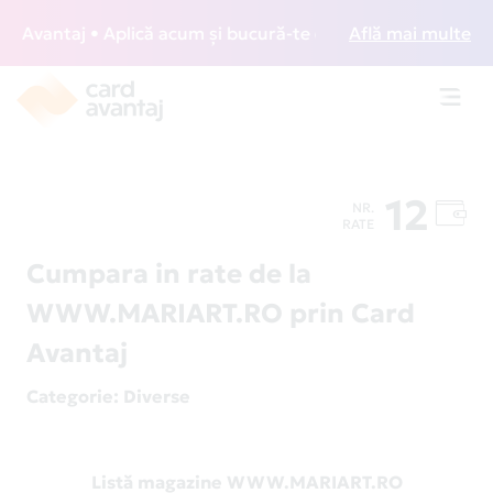
Avantaj • Aplică acum și bucură-te de acces gratuit la loun
Află mai multe
Toggl
navig
12
NR.
RATE
Cumpara in rate de la
WWW.MARIART.RO prin Card
Avantaj
Categorie
: Diverse
Listă magazine WWW.MARIART.RO